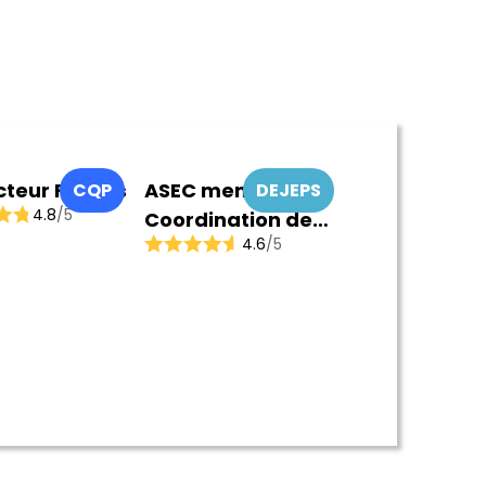
cteur Fitness
ASEC mention
CQP
DEJEPS
4.8
/5
Coordination de
4.6
/5
Projets – Structures
Sportives