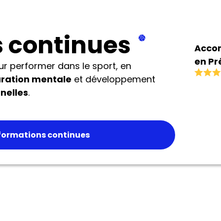
 continues
Acco
en Pr
r performer dans le sport, en
Physi
ration mentale
et développement
Perf
nelles
.
Sport
formations continues