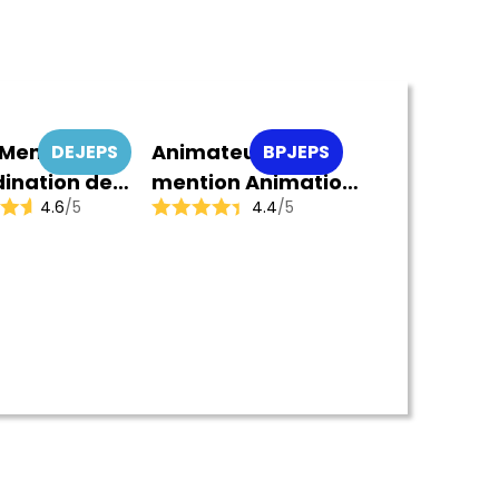
Mention
Animateur,
DEJEPS
BPJEPS
ination de
mention Animation
4.6
/5
4.4
/5
ts
socio-éducative et
culturelle