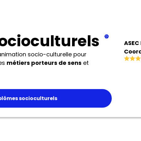
ocioculturels
ASEC 
Coord
nimation socio-culturelle pour
Proje
des
métiers porteurs de sens
et
plômes socioculturels