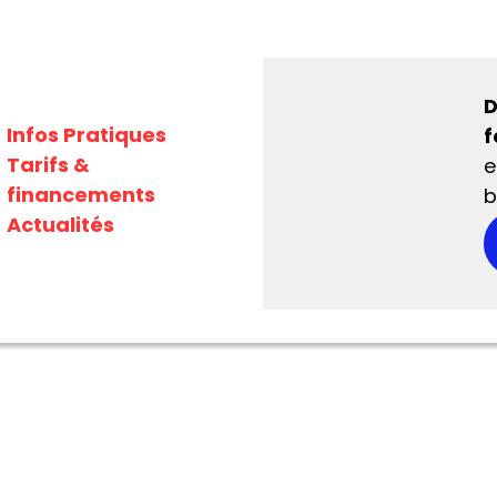
D
Infos Pratiques
f
Tarifs &
e
financements
b
Actualités