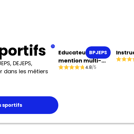
portifs
Educateur sportif
Instru
BPJEPS
mention multi-
EPS, DEJEPS,
4.8
/5
activités physiques
r dans les métiers
ou sportives pour
tous
 sportifs