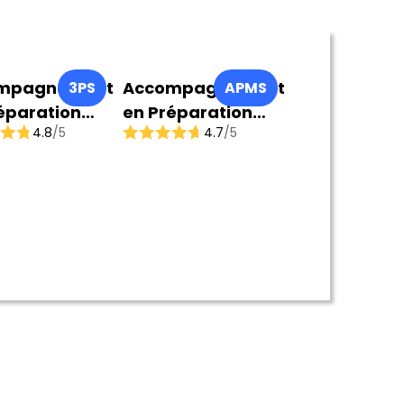
mpagnement
Accompagnement
3PS
APMS
éparation
en Préparation
4.8
/5
4.7
/5
que et
Mentale du Sportif
ormance
ive