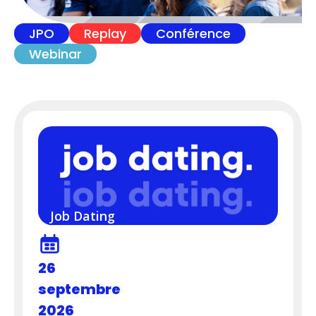
JPO
Replay
Conférence
Webinar
Job Dating
26
septembre
2026