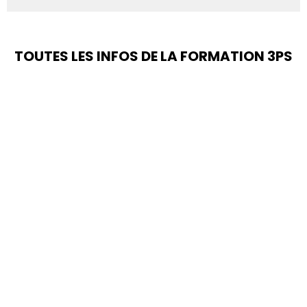
TOUTES LES INFOS DE LA FORMATION 3PS
Profils concernés
Pré-requis
Coût
& admission
Caractéristiques