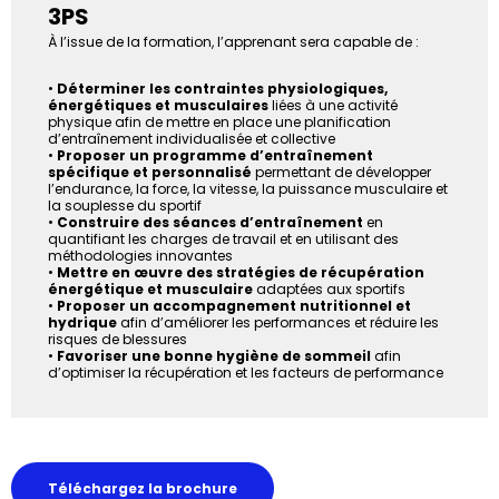
3PS
À l’issue de la formation, l’apprenant sera capable de :
•
Déterminer les contraintes physiologiques,
énergétiques et musculaires
liées à une activité
physique afin de mettre en place une planification
d’entraînement individualisée et collective
•
Proposer un programme d’entraînement
spécifique et personnalisé
permettant de développer
l’endurance, la force, la vitesse, la puissance musculaire et
la souplesse du sportif
•
Construire des séances d’entraînement
en
quantifiant les charges de travail et en utilisant des
méthodologies innovantes
•
Mettre en œuvre des stratégies de récupération
énergétique et musculaire
adaptées aux sportifs
•
Proposer un accompagnement nutritionnel et
hydrique
afin d’améliorer les performances et réduire les
risques de blessures
•
Favoriser une bonne hygiène de sommeil
afin
d’optimiser la récupération et les facteurs de performance
Téléchargez la brochure