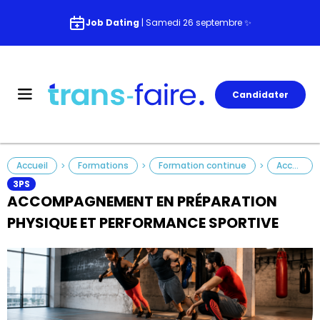
Job Dating
| Samedi 26 septembre ✨
Candidater
Accueil
Formations
Formation continue
Accompagnement en Préparation Physique et Performance Sportive
>
>
>
3PS
ACCOMPAGNEMENT EN PRÉPARATION
PHYSIQUE ET PERFORMANCE SPORTIVE