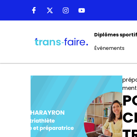
Diplômes sporti
Événements
prép
ment
P
C
T