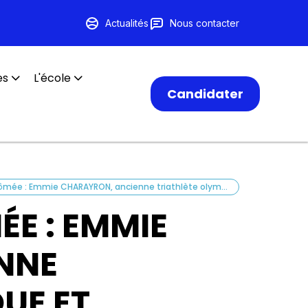
Actualités
Nous contacter
es
L'école
Candidater
Portrait de diplômée : Emmie CHARAYRON, ancienne triathlète olympique et préparatrice mentale
ÉE : EMMIE
NNE
UE ET