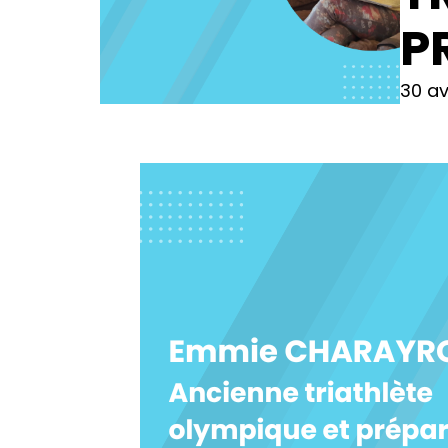
P
30 av