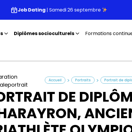
Job Dating
| Samedi 26 septembre
fs
Diplômes socioculturels
Formations continu
aration
>
>
Accueil
Portraits
ale
portrait
ORTRAIT DE DIPLÔM
HARAYRON, ANCIE
RIATHLÈTE OLYMPIQ