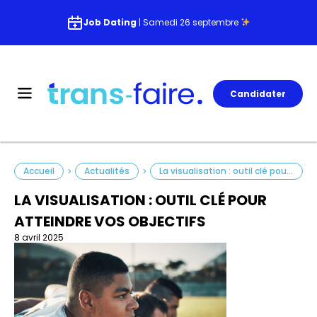
Job Dating
| Samedi 26 septembre
Candidater
Accueil
Actualités
La visualisation : outil clé pour atteindre vos objectifs
>
>
LA VISUALISATION : OUTIL CLÉ POUR
ATTEINDRE VOS OBJECTIFS
8 avril 2025