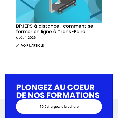
BPJEPS à distance : comment se
Trans-
former en ligne à Trans-Faire
formati
août 4, 2026
juillet 29,
VOIR L’ARTICLE
VOIR L
PLONGEZ AU COEUR
DE NOS FORMATIONS
Téléchargez la brochure