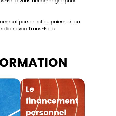
ns-Faire
vous accompagne pour
nancement personnel ou paiement en
ormation avec
Trans-Faire
.
 FORMATION
Le
financement
personnel