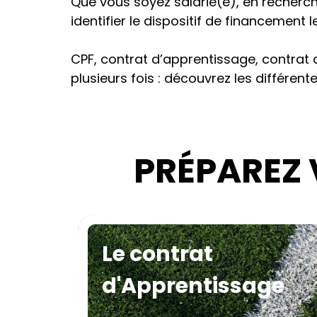
Que vous soyez salarié(e), en recherc
identifier le dispositif de financement 
CPF, contrat d’apprentissage, contrat 
plusieurs fois : découvrez les différen
PRÉPAREZ 
Le Compte Personne
Le contrat
de Formation (CPF)
d'Apprentissage