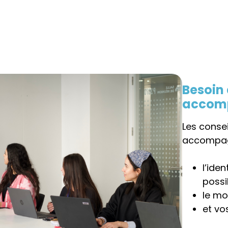
Besoin
accom
Les consei
accompag
l’ide
possi
le mo
et vo