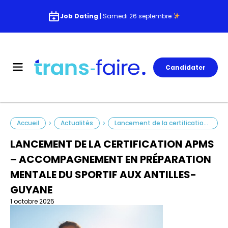
Job Dating
| Samedi 26 septembre
Candidater
Accueil
Actualités
Lancement de la certification APMS – Accompagnement en Préparation Mentale du Sportif aux Antilles-Guyane
>
>
LANCEMENT DE LA CERTIFICATION APMS
– ACCOMPAGNEMENT EN PRÉPARATION
MENTALE DU SPORTIF AUX ANTILLES-
GUYANE
1 octobre 2025