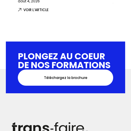
août 4, 2026
juillet 29,
VOIR L’ARTICLE
VOIR L
PLONGEZ AU COEUR
DE NOS FORMATIONS
Téléchargez la brochure