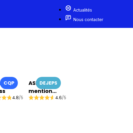
Actualités
Nous contacter
ucteur
ASEC
CQP
DEJEPS
ss
mention
4.8
/5
4.6
/5
Coordination
de Projets –
Structures
Sportives