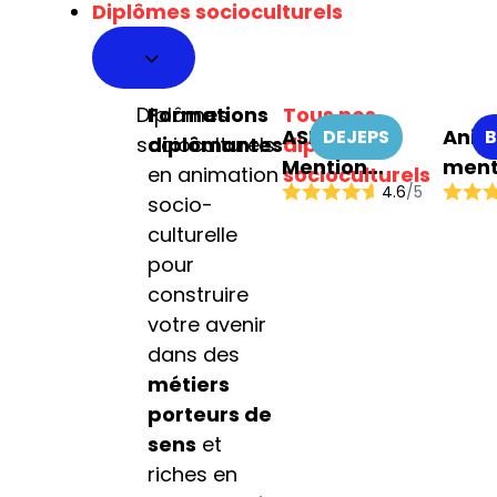
Diplômes socioculturels
pour tous
Diplômes
Formations
Tous nos
ASEC
Anim
DEJEPS
B
socioculturels
diplômantes
diplômes
Mention
ment
en animation
socioculturels
4.6
/5
Coordination
Anim
socio-
de Projets
soci
culturelle
éduc
pour
cultu
construire
votre avenir
dans des
métiers
porteurs de
sens
et
riches en