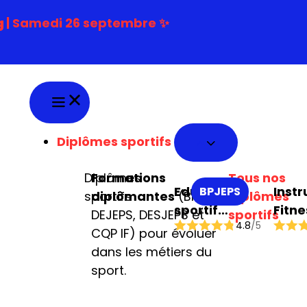
g
| Samedi 26 septembre ✨
Diplômes sportifs
Diplômes
Formations
Tous nos
Educateur
Instr
BPJEPS
sportifs
diplômantes
(BPJEPS,
diplômes
sportif
Fitne
DEJEPS, DESJEPS et
sportifs
4.8
/5
mention
CQP IF) pour évoluer
multi-
dans les métiers du
activités
sport.
physiques ou
sportives