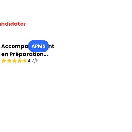
ndidater
Accompagnement
APMS
en Préparation
4.7
/5
Mentale du Sportif