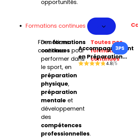
opportunités.
Ca
Formations continues
Formations
Des
formations
Toutes nos
Accompagnement
3PS
continues
continues
pour
formations
en Préparation
performer dans
continues
4.8
/5
Physique et
le sport, en
Performance
préparation
Sportive
physique
,
préparation
mentale
et
développement
des
compétences
professionnelles
.