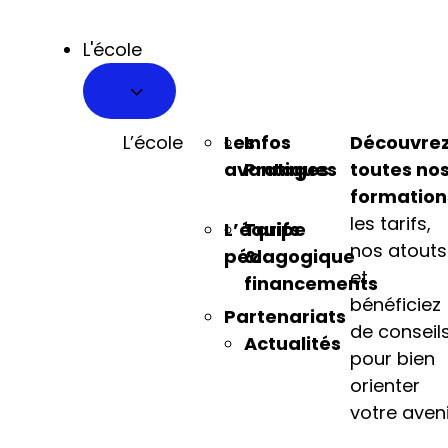
L'école
L’école
Les
Infos
Découvre
avantages
Pratiques
toutes no
formation
les tarifs,
L’équipe
Tarifs
nos atouts
pédagogique
&
et
financements
bénéficiez
Partenariats
de conseil
Actualités
pour bien
orienter
votre aveni