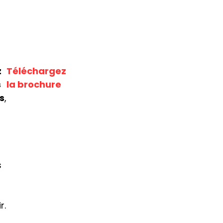
z
Téléchargez
s
la brochure
s
,
s
r.