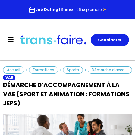
Job Dating
| Samedi 26 septembre
Candidater
Accueil
Formations
Sports
Démarche d’accompagnement à la VAE (Sport et Animation : Formations JEPS)
>
>
>
VAE
DÉMARCHE D’ACCOMPAGNEMENT À LA
VAE (SPORT ET ANIMATION : FORMATIONS
JEPS)