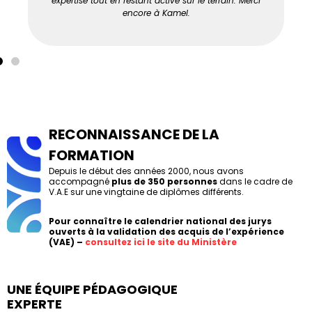
expertise tout en restant active sur le terrain. Merci
encore à Kamel.
RECONNAISSANCE DE LA
FORMATION
Depuis le début des années 2000, nous avons
accompagné
plus de 350 personnes
dans le cadre de
V.A.E sur une vingtaine de diplômes différents.
Pour connaître le c
alendrier national des jurys
ouverts à la validation des acquis de l’expérience
(VAE) –
consultez ici le site du Ministère
UNE ÉQUIPE PÉDAGOGIQUE
EXPERTE