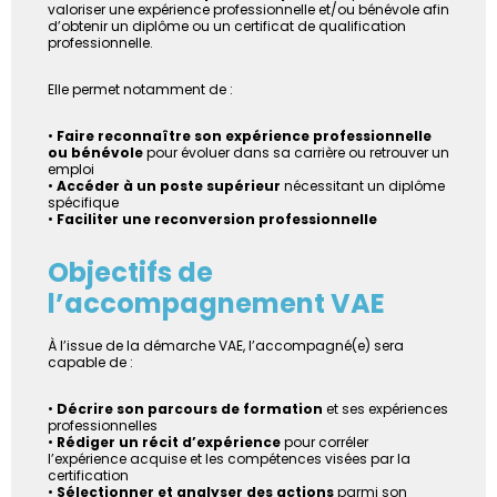
valoriser une expérience professionnelle et/ou bénévole afin
d’obtenir un diplôme ou un certificat de qualification
professionnelle.
Elle permet notamment de :
•
Faire reconnaître son expérience professionnelle
ou bénévole
pour évoluer dans sa carrière ou retrouver un
emploi
•
Accéder à un poste supérieur
nécessitant un diplôme
spécifique
•
Faciliter une reconversion professionnelle
Objectifs de
l’accompagnement VAE
À l’issue de la démarche VAE, l’accompagné(e) sera
capable de :
•
Décrire son parcours de formation
et ses expériences
professionnelles
•
Rédiger un récit d’expérience
pour corréler
l’expérience acquise et les compétences visées par la
certification
•
Sélectionner et analyser des actions
parmi son