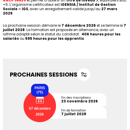
RNCP 38825
et permet d’obtenir un
titre de niveau 7
, équivalent Bac
+5. L’organisme certificateur est
IGENSIA / Institut de Gestion
Sociale – IGS
, avec un enregistrement valide jusqu’au
27 mars
2029
.
La prochaine session démarre le
7 décembre 2026
et se termine le
7
juillet 2028
. La formation est proposée en alternance, avec un
rythme adapté selon le statut du candidat :
406 heures pour les
salariés
ou
595 heures pour les apprentis
.
PROCHAINES SESSIONS
PARIS
(75)
Fin des inscriptions
23 novembre 2026
07 décembre
Fin de formation
7 juillet 2028
2026