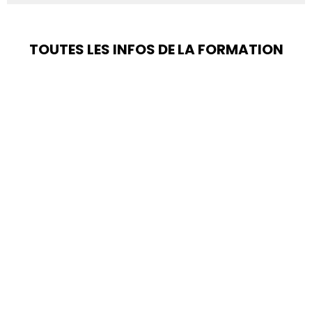
TOUTES LES INFOS DE LA FORMATION
Profils concernés
Pré-requis
Coût
& admission
Caractéristiques