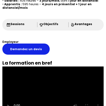
•
Salariés :
406 heures –
3 jours/mois
, dont
1 jour en distanciel
•
Apprentis :
595 heures –
4 jours en présentiel + 1 jour en
distanciel/mois
Sessions
Objectifs
Avantages
Employeur
Demandez un devis
La formation en bref