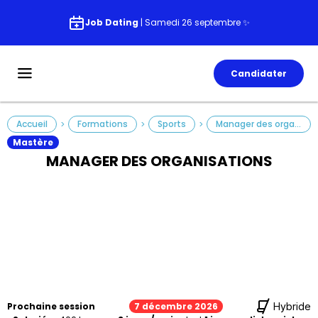
Job Dating
| Samedi 26 septembre ✨
Candidater
Accueil
Formations
Sports
Manager des organisations
>
>
>
Mastère
MANAGER DES ORGANISATIONS
Prochaine session
7 décembre 2026
Hybride