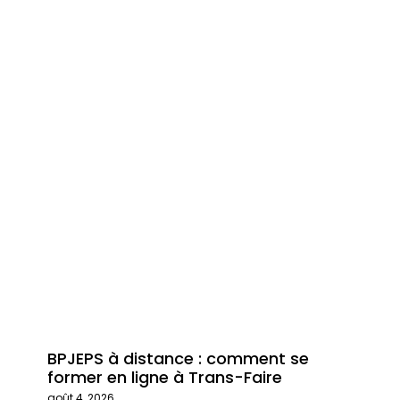
BPJEPS à distance : comment se
Trans
former en ligne à Trans-Faire
format
août 4, 2026
juillet 29