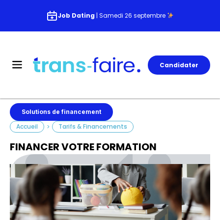
Job Dating
| Samedi 26 septembre
Candidater
Solutions de financement
Accueil
Tarifs & Financements
>
FINANCER VOTRE FORMATION