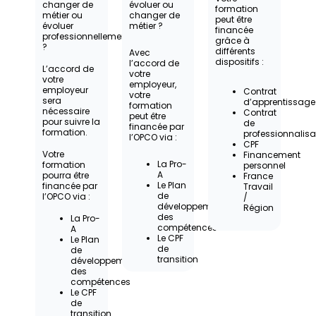
changer de
évoluer ou
formation
métier ou
changer de
peut être
évoluer
métier ?
financée
professionnellement
grâce à
?
différents
Avec
dispositifs :
l’accord de
L’accord de
votre
votre
employeur,
employeur
Contrat
votre
sera
d’apprentissage
formation
nécessaire
Contrat
peut être
pour suivre la
de
financée par
formation.
professionnalisa
l’OPCO via :
CPF
Votre
Financement
La Pro-
formation
personnel
A
pourra être
France
Le Plan
financée par
Travail
de
l’OPCO via :
/
développement
Région
des
La Pro-
compétences
A
Le CPF
Le Plan
de
de
transition
développement
des
compétences
Le CPF
de
transition