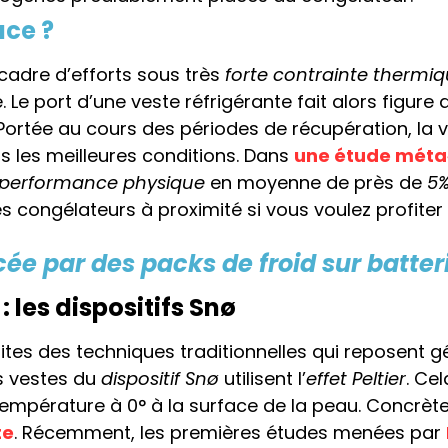
ace ?
 cadre d’efforts sous très
forte contrainte thermi
. Le port d’une veste réfrigérante fait alors figure
 Portée au cours des périodes de récupération, la v
s les meilleures conditions. Dans
une étude méta
performance physique
en moyenne de près de
5
 des congélateurs à proximité si vous voulez profiter
ée par des packs de froid sur batteri
: les dispositifs Snø
imites des techniques traditionnelles qui reposent 
es vestes du
dispositif Snø
utilisent l’
effet Peltier
. Ce
empérature à 0° à la surface de la peau. Concrète
te
. Récemment, les premières études menées par