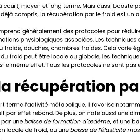
t à court, moyen et long terme
. Mais aussi boosté p
jà compris, la récupération par le froid est un allié
prend généralement des protocoles pour réduire
fonctions physiologiques associées. Les techniques
au froide, douches, chambres froides. Cela varie é
n du froid peut être locale ou globale, les technique
as le même effet. Tous les protocoles ne sont pas e
a récupération par
t terme l’activité métabolique. Il favorise notam
it par effet rebond. De plus, on note aussi une dim
e par une
baisse de formation d’œdème
, et une ba
on locale de froid, ou une
baisse de l’élasticité mu
.