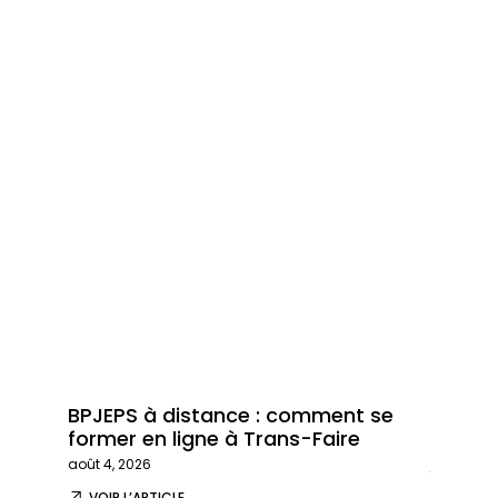
BPJEPS à distance : comment se
Trans-
former en ligne à Trans-Faire
formati
août 4, 2026
juillet 29,
VOIR L’ARTICLE
VOIR L