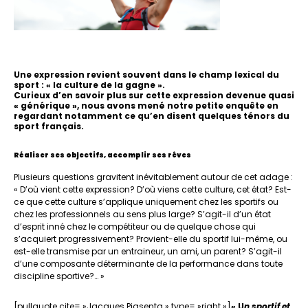
Une expression revient souvent dans le champ lexical du
sport : « la culture de la gagne ».
Curieux d’en savoir plus sur cette expression devenue quasi
« générique », nous avons mené notre petite enquête en
regardant notamment ce qu’en disent quelques ténors du
sport français.
Réaliser ses objectifs, accomplir ses rêves
Plusieurs questions gravitent inévitablement autour de cet adage :
«
D’où vient cette expression? D’où viens cette culture, cet état? Est-
ce que cette culture s’applique uniquement chez les sportifs ou
chez les professionnels au sens plus large?
S’agit-il d’un état
d’esprit inné chez le compétiteur ou de quelque chose qui
s’acquiert progressivement? Provient-elle du sportif lui-même, ou
est-elle transmise par un entraineur, un ami, un parent? S’agit-il
d’une composante déterminante de la performance dans toute
discipline sportive?… »
[pullquote cite= »Jacques Piasenta » type= »right »]
« U
n sportif et