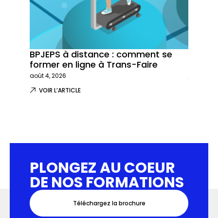
BPJEPS à distance : comment se
Trans-
former en ligne à Trans-Faire
formati
août 4, 2026
juillet 29,
VOIR L’ARTICLE
VOIR L
PLONGEZ AU COEUR
DE NOS FORMATIONS
Téléchargez la brochure