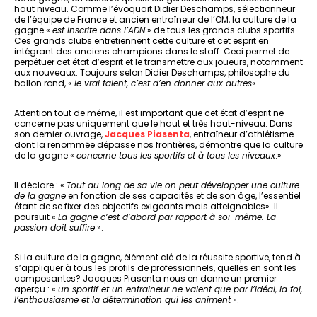
haut niveau. Comme l’évoquait Didier Deschamps, sélectionneur
de l’équipe de France et ancien entraîneur de l’OM, la culture de la
gagne «
est inscrite dans l’ADN
» de tous les grands clubs sportifs.
Ces grands clubs entretiennent cette culture et cet esprit en
intégrant des anciens champions dans le staff. Ceci permet de
perpétuer cet état d’esprit et le transmettre aux joueurs, notamment
aux nouveaux. Toujours selon Didier Deschamps, philosophe du
ballon rond, «
le vrai talent, c’est d’en donner aux autres
« .
Attention tout de même, il est important que cet état d’esprit ne
concerne pas uniquement que le haut et très haut-niveau. Dans
son dernier ouvrage,
Jacques Piasenta
, entraîneur d’athlétisme
dont la renommée dépasse nos frontières, démontre que la culture
de la gagne «
concerne tous les sportifs et à tous les niveaux
.»
Il déclare : «
Tout au long de sa vie on peut développer une culture
de la gagne
en fonction de ses capacités et de son âge, l’essentiel
étant de se fixer des objectifs exigeants mais atteignables». Il
poursuit «
La gagne c’est d’abord par rapport à soi-même. La
passion doit suffire
».
Si la culture de la gagne, élément clé de la réussite sportive, tend à
s’appliquer à tous les profils de professionnels, quelles en sont les
composantes? Jacques Piasenta nous en donne un premier
aperçu : «
un sportif et un entraineur ne valent que par l’idéal, la foi,
l’enthousiasme et la détermination qui les animent
».