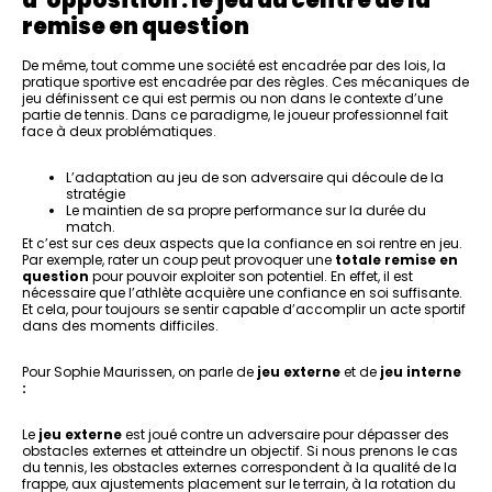
d’opposition : le jeu au centre de la
remise en question
De même, tout comme une société est encadrée par des lois, la
pratique sportive est encadrée par des règles. Ces mécaniques de
jeu définissent ce qui est permis ou non dans le contexte d’une
partie de tennis. Dans ce paradigme, le joueur professionnel fait
face à deux problématiques.
L’adaptation au jeu de son adversaire qui découle de la
stratégie
Le maintien de sa propre performance sur la durée du
match.
Et c’est sur ces deux aspects que la confiance en soi rentre en jeu.
Par exemple, rater un coup peut provoquer une
totale remise en
question
pour pouvoir exploiter son potentiel. En effet, il est
nécessaire que l’athlète acquière une confiance en soi suffisante.
Et cela, pour toujours se sentir capable d’accomplir un acte sportif
dans des moments difficiles.
Pour Sophie Maurissen, on parle de
jeu externe
et de
jeu interne
:
Le
jeu externe
est joué contre un adversaire pour dépasser des
obstacles externes et atteindre un objectif. Si nous prenons le cas
du tennis, les obstacles externes correspondent à la qualité de la
frappe, aux ajustements placement sur le terrain, à la rotation du