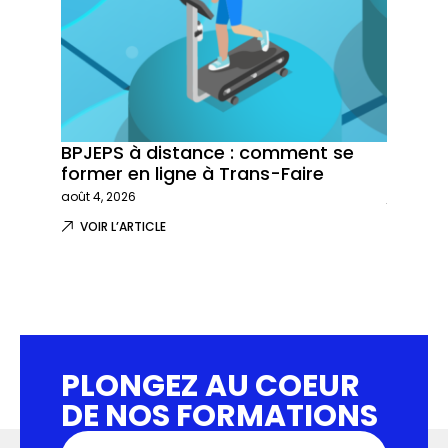
BPJEPS à distance : comment se
Trans-
former en ligne à Trans-Faire
formati
août 4, 2026
juillet 29,
VOIR L’ARTICLE
VOIR L
PLONGEZ AU COEUR
DE NOS FORMATIONS