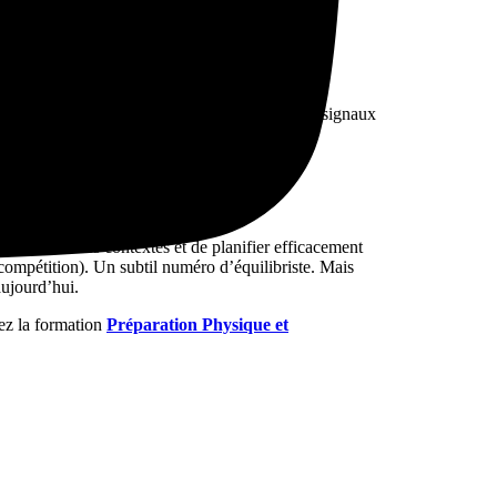
 consécutifs à une activité physique ou
ntiel d’être attentif aux signes précurseurs pour
entes
ou la
diminution de la motivation
. Ces signaux
 dans tous les contextes et de planifier efficacement
ompétition). Un subtil numéro d’équilibriste. Mais
aujourd’hui.
ez la formation
Préparation Physique et