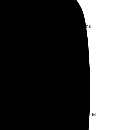
rs qui cherchent à optimiser les charges
esserai pas
« . Anaël Aubry affirme que «
cette
s aux sportifs pour permettre une adaptation et ainsi
a progresser et une charge d’entraînement qui le
ontextes et des objectifs de performance.
l. Le rôle de l’entraîneur est donc primordial : il doit