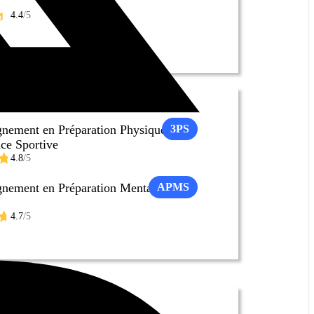
4.4
/5
ement en Préparation Physique et
3PS
ce Sportive
4.8
/5
ement en Préparation Mentale du
APMS
4.7
/5