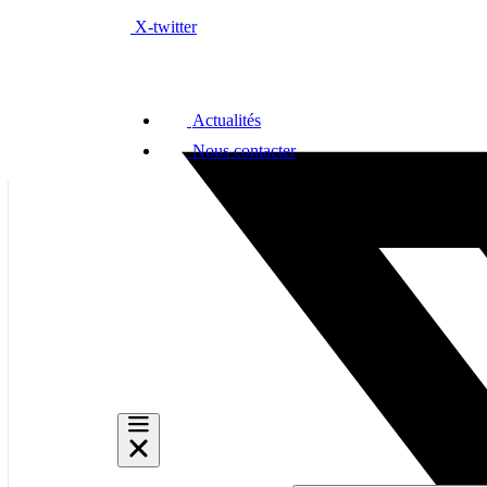
Aller
X-twitter
au
contenu
Actualités
Nous contacter