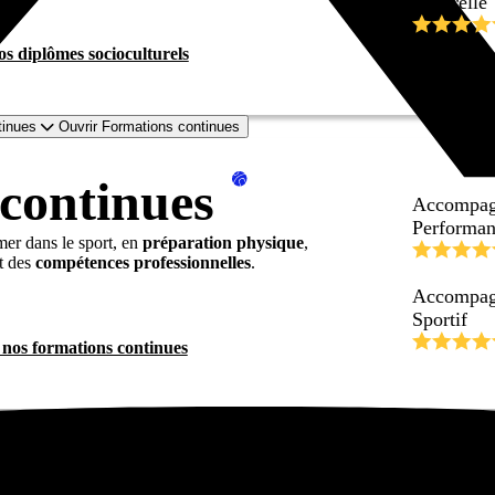
culturelle
s diplômes socioculturels
tinues
Ouvrir Formations continues
continues
Accompagn
Performan
er dans le sport, en
préparation physique
,
t des
compétences professionnelles
.
Accompagn
Sportif
 nos formations continues