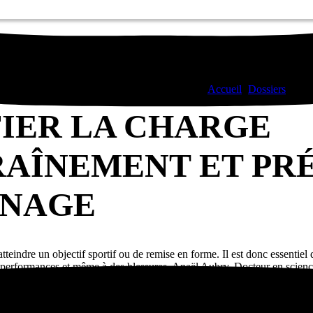
Compétition
Sciences du sport
Préparation
Accueil
>
Dossiers
>
Plan
ive
FIER LA CHARGE
RAÎNEMENT ET PR
NAGE
tteindre un objectif sportif ou de remise en forme. Il est donc essentiel
 performances et même à des blessures. Anaël Aubry, Docteur en scienc
donne des pistes pour mieux planifier la charge d’entraînement et préve