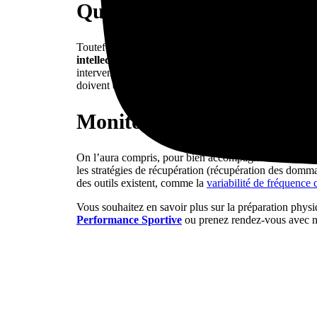
Qu’est-ce que le surmenag
Toutefois, passé la fatigue aiguë surviennent les étapes
intellectuelle exercée au-delà du seuil de la fatigue
.
intervenir rapidement. Parmi les indicateurs de fatigu
doivent être pris en compte pour adapter l’entraînemen
Monitoring des entrainemen
On l’aura compris, pour bien accompagner une recherche
les stratégies de récupération (récupération des domm
des outils existent, comme la
variabilité de fréquence
Vous souhaitez en savoir plus sur la préparation phys
Performance Sportive
ou prenez rendez-vous avec no