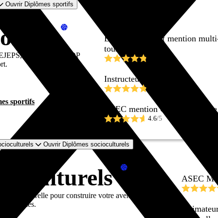
Ouvrir Diplômes sportifs
ortifs
Educateur sportif mention multi
tous
EJEPS, DESJEPS et CQP
4.8
/5
rt.
Instructeur Fitness
4.8
/5
es sportifs
ASEC mention Coordination de P
4.6
/5
cioculturels
Ouvrir Diplômes socioculturels
cioculturels
ASEC Ment
socio-culturelle pour construire votre avenir dans des
pportunités.
Animateur