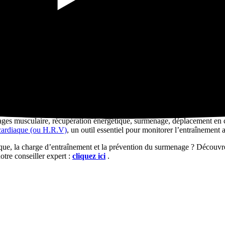
e ?
 du surmenage, dont la définition stricte est : «
l’ensemble des troubles
 » Le surmenage peut se manifester de différentes manières, et il est esse
e excessive, on retrouve la
baisse de performance
, les
blessures fréqu
t et prévenir les risques de surmenage.
ts et stratégies de récupération
 de performance, il est essentiel de maitriser la charge d’entraînement
ages musculaire, récupération énergétique, surmenage, déplacement en c
 cardiaque (ou H.R.V)
, un outil essentiel pour monitorer l’entraînement 
ique, la charge d’entraînement et la prévention du surmenage ? Découvr
tre conseiller expert :
cliquez ici
.