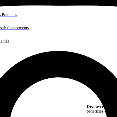
s Pratiques
fs & financements
alités
Découvrez toutes
bénéficiez de conse