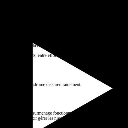
2 éléments indissociables
a fatigue fait partie des principaux sujets à maîtriser pour les entraîneu
 performances se dit souvent : «
Si je ne m’entraîne pas dur, je ne progr
s sportifs de haut niveau
« . De fait, il faut savoir imposer des surcharge
 toujours à la limite entre la
charge d’entraînement optimale
qui le fer
 qui ne lui sera pas bénéfique et entraînera des baisses de performance.
ment
bien construits, entre effort et récupération et tenant compte des c
 fatigue
fatigue modérée au syndrome de surentrainement.
 la fatigue aiguë, le surmenage fonctionnel et le surmenage non-fonctionne
 son athlète et savoir gérer les niveaux de fatigue.