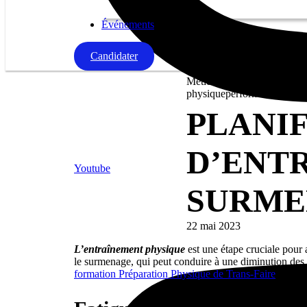
Événements
Candidater
Métiers Sport et Animation
physique
performance sport
PLANI
D’ENT
Youtube
SURME
22 mai 2023
L’entraînement physique
est une étape cruciale pour a
le surmenage, qui peut conduire à une diminution des
formation Préparation Physique de Trans-Faire
, nous 