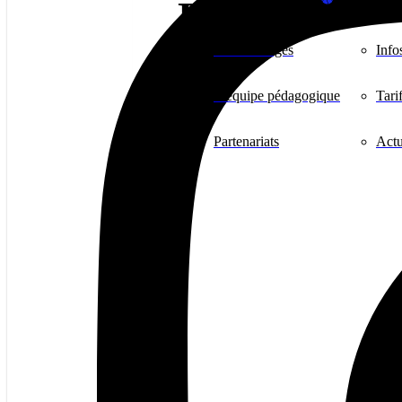
L’école
Les avantages
Info
L’équipe pédagogique
Tari
Partenariats
Actu