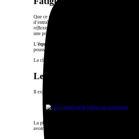
Fatigue et entraînement : 
Que ce soit chez le sportif amateur ou de haut niveau, l
d’entraînement. Le sportif qui cherche à améliorer ses
réflexion n’est pas entièrement fausse, surtout chez le
une progression.
L’
équilibre est effectivement délicat
: le sportif sera
poussera trop loin dans ses capacités de récupération,
La clé réside ainsi dans des
programmes d’entraine
Les différents stades de la
Il existe différents niveaux de fatigue, allant de la 
La phase critique pour les sportifs se situe alors entre
avoir une vision périphérique de l’activité physique de