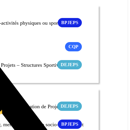
-activités physiques ou sportives pour
BPJEPS
CQP
rojets – Structures Sportives
DEJEPS
ion Coordination de Projets
DEJEPS
4.6
/5
, mention Animation socio-éducative et
BPJEPS