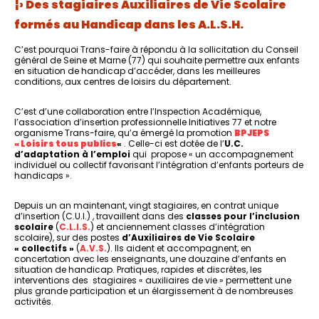
¦› Des stagiaires Auxiliaires de Vie Scolaire
formés au Handicap dans les A.L.S.H.
C’est pourquoi Trans-faire à répondu à la sollicitation du Conseil
général de Seine et Marne (77) qui souhaite permettre aux enfants
en situation de handicap d’accéder, dans les meilleures
conditions, aux centres de loisirs du département.
C’est d’une collaboration entre l’Inspection Académique,
l’association d’insertion professionnelle Initiatives 77 et notre
organisme Trans-faire, qu’a émergé la promotion
BPJEPS
« Loisirs tous publics
«
. Celle-ci est dotée de l’
U.C.
d’adaptation à l’emploi
qui propose « un accompagnement
individuel ou collectif favorisant l’intégration d’enfants porteurs de
handicaps ».
Depuis un an maintenant, vingt stagiaires, en contrat unique
d’insertion (C.U.I.) , travaillent dans des
classes pour l’inclusion
scolaire
(
C.L.I.S.
) et anciennement classes d’intégration
scolaire), sur des postes
d’Auxiliaires de Vie Scolaire
« collectifs »
(
A.V.S.
). Ils aident et accompagnent, en
concertation avec les enseignants, une douzaine d’enfants en
situation de handicap. Pratiques, rapides et discrètes, les
interventions des stagiaires « auxiliaires de vie » permettent une
plus grande participation et un élargissement à de nombreuses
activités.