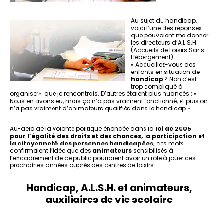
Au sujet du handicap,
voici l’une des réponses
que pouvaient me donner
les directeurs d’A.L.S.H.
(Accueils de Loisirs Sans
Hébergement) :
« Accueillez-vous des
enfants en situation de
handicap
? Non c’est
trop compliqué à
organiser». que je rencontrais. D’autres étaient plus nuancés : «
Nous en avons eu, mais ça n’a pas vraiment fonctionné, et puis on
n’a pas vraiment d’animateurs qualifiés dans le handicap ».
Au-delà de la volonté politique énoncée dans la
loi de 2005
pour l’égalité des droits et des chances, la participation et
la citoyenneté des personnes handicapées,
ces mots
confirmaient l’idée que des
animateurs
sensibilisés à
l’encadrement de ce public pourraient avoir un rôle à jouer ces
prochaines années auprès des centres de loisirs.
Handicap, A.L.S.H. et animateurs,
auxiliaires de vie scolaire