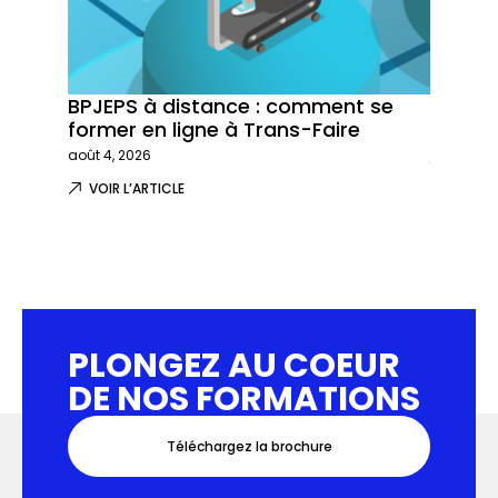
BPJEPS à distance : comment se
Trans-
former en ligne à Trans-Faire
formati
août 4, 2026
juillet 29,
VOIR L’ARTICLE
VOIR L
PLONGEZ AU COEUR
DE NOS FORMATIONS
Téléchargez la brochure