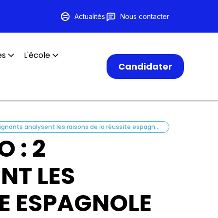
Actualités
Nous contacter
es
L'école
Candidater
Programme Leonardo : 2 enseignants analysent les raisons de la réussite espagnole au tennis
 : 2
NT LES
TE ESPAGNOLE