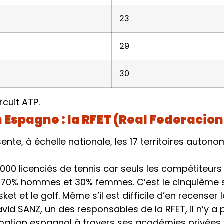
23
29
30
rcuit ATP.
 Espagne : la RFET (Real Federacio
ésente, à échelle nationale, les 17 territoires auto
0 licenciés de tennis car seuls les compétiteurs d
 : 70% hommes et 30% femmes. C’est le cinquième
sket et le golf. Même s’il est difficile d’en recense
id SANZ, un des responsables de la RFET, il n’y a 
ormation espagnol à travers ses académies privées