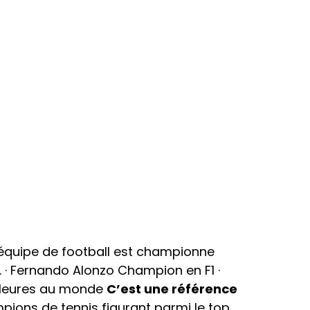
’équipe de football est championne
. · Fernando Alonzo Champion en F1 ·
illeures au monde
C’est une référence
mpions de tennis figurant parmi le top