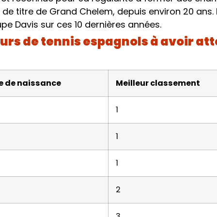
rs de titre de Grand Chelem, depuis environ 20 ans.
oupe Davis sur ces 10 dernières années.
rs de tennis espagnols à avoir attei
e de naissance
Meilleur classement
1
1
1
2
3