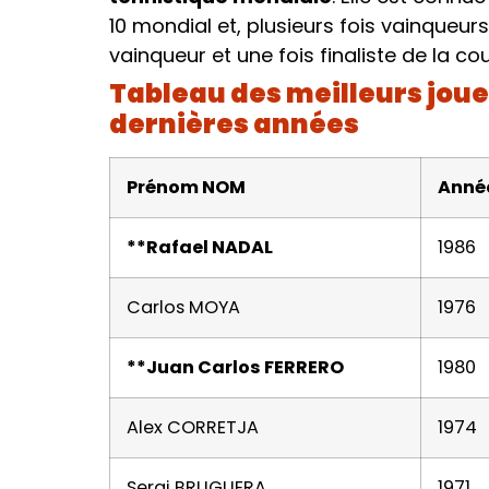
10 mondial et, plusieurs fois vainqueu
vainqueur et une fois finaliste de la c
Tableau des meilleurs joueu
dernières années
Prénom NOM
Anné
**Rafael NADAL
1986
Carlos MOYA
1976
**Juan Carlos FERRERO
1980
Alex CORRETJA
1974
Sergi BRUGUERA
1971