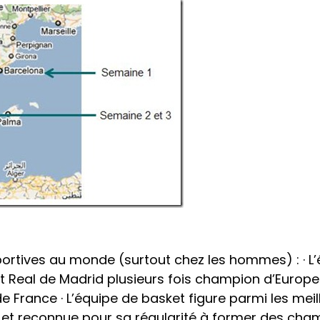
portives au monde (surtout chez les hommes) : · L
t Real de Madrid plusieurs fois champion d’Europe
 France · L’équipe de basket figure parmi les me
e et reconnue pour sa régularité à former des cha