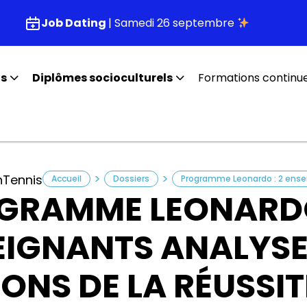
Job Dating
| Samedi 26 septembre
fs
Diplômes socioculturels
Formations continu
>
>
n
Tennis
Accueil
Dossiers
GRAMME LEONARDO
EIGNANTS ANALYSE
SONS DE LA RÉUSSI