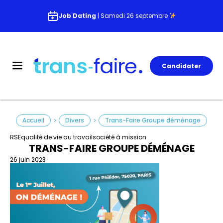
Job Dating
| Samedi 26 septembre
Candidater
Accueil
Divers
Trans-Faire Groupe déménage
>
>
RSE
qualité de vie au travail
société à mission
TRANS-FAIRE GROUPE DÉMÉNAGE
26 juin 2023