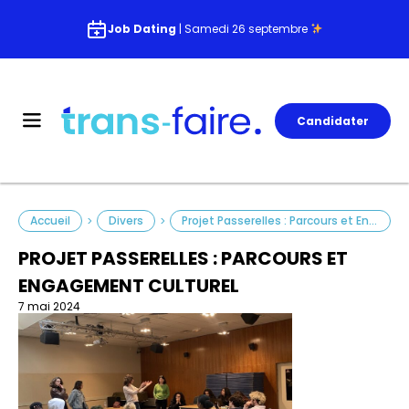
Job Dating
| Samedi 26 septembre
Candidater
Accueil
Divers
Projet Passerelles : Parcours et Engagement Culturel
>
>
PROJET PASSERELLES : PARCOURS ET
ENGAGEMENT CULTUREL
7 mai 2024