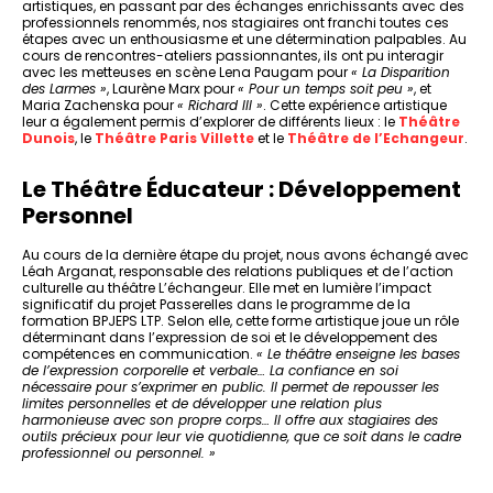
artistiques, en passant par des échanges enrichissants avec des
professionnels renommés, nos stagiaires ont franchi toutes ces
étapes avec un enthousiasme et une détermination palpables. Au
cours de rencontres-ateliers passionnantes, ils ont pu interagir
avec les metteuses en scène Lena Paugam pour
« La Disparition
des Larmes »
, Laurène Marx pour
« Pour un temps soit peu »
, et
Maria Zachenska pour
« Richard III »
. Cette expérience artistique
leur a également permis d’explorer de différents lieux : le
Théâtre
Dunois
, le
Théâtre Paris Villette
et le
Théâtre de l’Echangeur
.
Le Théâtre Éducateur : Développement
Personnel
Au cours de la dernière étape du projet, nous avons échangé avec
Léah Arganat, responsable des relations publiques et de l’action
culturelle au théâtre L’échangeur. Elle met en lumière l’impact
significatif du projet Passerelles dans le programme de la
formation BPJEPS LTP. Selon elle, cette forme artistique joue un rôle
déterminant dans l’expression de soi et le développement des
compétences en communication.
« Le théâtre enseigne les bases
de l’expression corporelle et verbale… La confiance en soi
nécessaire pour s’exprimer en public. Il permet de repousser les
limites personnelles et de développer une relation plus
harmonieuse avec son propre corps… Il
offre aux stagiaires des
outils précieux pour leur vie quotidienne, que ce soit dans le cadre
professionnel ou personnel
. »