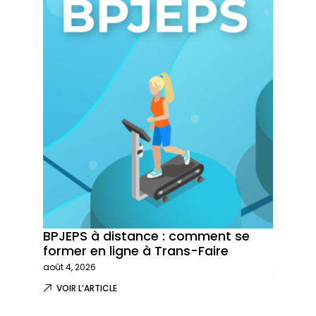
BPJEPS à distance : comment se
Trans-
former en ligne à Trans-Faire
formati
août 4, 2026
juillet 29,
VOIR L’ARTICLE
VOIR L