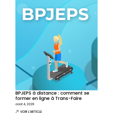
BPJEPS à distance : comment se
Trans-
former en ligne à Trans-Faire
formati
août 4, 2026
juillet 29,
VOIR L’ARTICLE
VOIR L