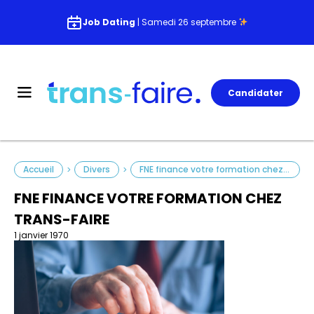
Job Dating
| Samedi 26 septembre
Candidater
Accueil
Divers
FNE finance votre formation chez Trans-Faire
>
>
FNE FINANCE VOTRE FORMATION CHEZ
TRANS-FAIRE
1 janvier 1970