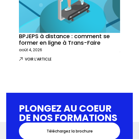
BPJEPS à distance : comment se
Trans-
former en ligne à Trans-Faire
formati
août 4, 2026
juillet 29,
VOIR L’ARTICLE
VOIR L
PLONGEZ AU COEUR
DE NOS FORMATIONS
Téléchargez la brochure