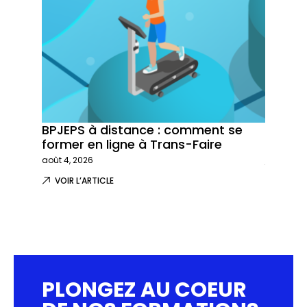
BPJEPS à distance : comment se
Trans-
former en ligne à Trans-Faire
formati
août 4, 2026
juillet 29,
VOIR L’ARTICLE
VOIR L
PLONGEZ AU COEUR