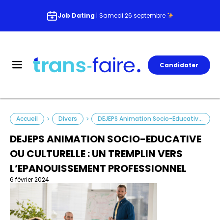
Job Dating
| Samedi 26 septembre
Candidater
Accueil
Divers
DEJEPS Animation Socio-Educative ou Culturelle : Un Tremplin Vers l’Epanouissement Professionnel
>
>
DEJEPS ANIMATION SOCIO-EDUCATIVE
OU CULTURELLE : UN TREMPLIN VERS
L’EPANOUISSEMENT PROFESSIONNEL
6 février 2024