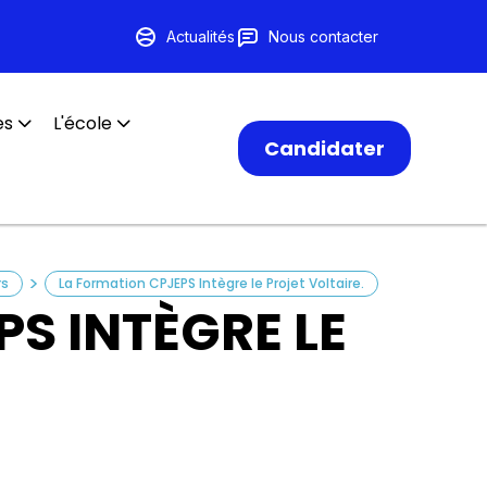
Actualités
Nous contacter
es
L'école
Candidater
>
rs
La Formation CPJEPS Intègre le Projet Voltaire.
S INTÈGRE LE