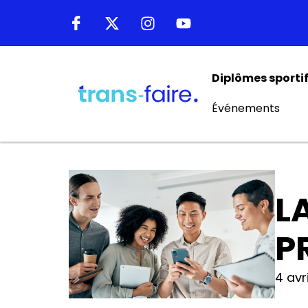
Diplômes sporti
Événements
L
P
4 avr