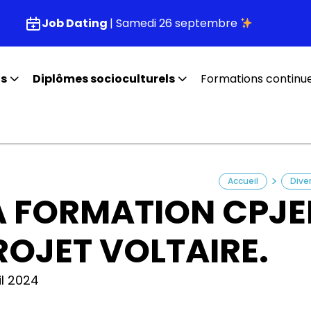
Job Dating
| Samedi 26 septembre
fs
Diplômes socioculturels
Formations continu
>
Accueil
Dive
A FORMATION CPJEP
ROJET VOLTAIRE.
il 2024