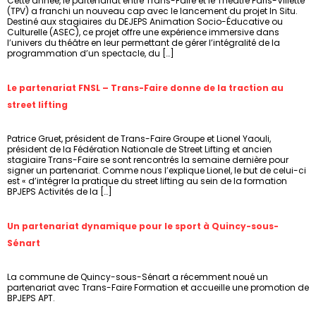
Cette année, le partenariat entre Trans-Faire et le Théâtre Paris-Villette
(TPV) a franchi un nouveau cap avec le lancement du projet In Situ.
Destiné aux stagiaires du DEJEPS Animation Socio-Éducative ou
Culturelle (ASEC), ce projet offre une expérience immersive dans
l’univers du théâtre en leur permettant de gérer l’intégralité de la
programmation d’un spectacle, du […]
Le partenariat FNSL – Trans-Faire donne de la traction au
street lifting
Patrice Gruet, président de Trans-Faire Groupe et Lionel Yaouli,
président de la Fédération Nationale de Street Lifting et ancien
stagiaire Trans-Faire se sont rencontrés la semaine dernière pour
signer un partenariat. Comme nous l’explique Lionel, le but de celui-ci
est « d’intégrer la pratique du street lifting au sein de la formation
BPJEPS Activités de la […]
Un partenariat dynamique pour le sport à Quincy-sous-
Sénart
La commune de Quincy-sous-Sénart a récemment noué un
partenariat avec Trans-Faire Formation et accueille une promotion de
BPJEPS APT.