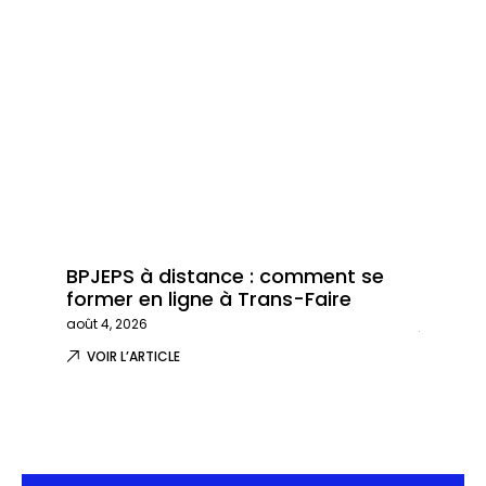
BPJEPS à distance : comment se
Trans-
former en ligne à Trans-Faire
formati
août 4, 2026
juillet 29,
VOIR L’ARTICLE
VOIR L