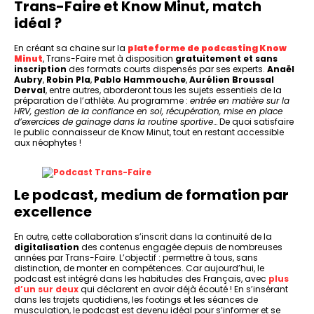
Trans-Faire et Know Minut, match
idéal ?
En créant sa chaine sur la
plateforme de podcasting Know
Minut
, Trans-Faire met à disposition
gratuitement et sans
inscription
des formats courts dispensés par ses experts.
Anaël
Aubry
,
Robin Pla
,
Pablo Hammouche
,
Aurélien Broussal
Derval
, entre autres, aborderont tous les sujets essentiels de la
préparation de l’athlète. Au programme :
entrée en matière sur la
HRV, gestion de la confiance en soi, récupération, mise en place
d’exercices de gainage dans la routine sportive
… De quoi satisfaire
le public connaisseur de Know Minut, tout en restant accessible
aux néophytes !
Le podcast, medium de formation par
excellence
En outre, cette collaboration s’inscrit dans la continuité de la
digitalisation
des contenus engagée depuis de nombreuses
années par Trans-Faire. L’objectif : permettre à tous, sans
distinction, de monter en compétences. Car aujourd’hui, le
podcast est intégré dans les habitudes des Français, avec
plus
d’un sur deux
qui déclarent en avoir déjà écouté ! En s’insérant
dans les trajets quotidiens, les footings et les séances de
musculation, le podcast est devenu idéal pour s’informer et se