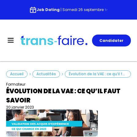
Job Dating
| Samedi 26 septembre ✨
Candidater
Accueil
Actualités
Évolution de la VAE : ce qu’il faut savoir
>
>
Formateur
ÉVOLUTION DE LA VAE : CE QU’IL FAUT
SAVOIR
20 janvier 2023