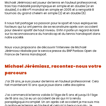
Michaël Jérémiasz est joueur de tennis en fauteuil professionnel,
trois fois médaillé paralympique en simple et en double (or en
double), il a été n°1 mondial en simple en 2005 et a remporté 8
tournois du grand chelem en simple (2) et en double (6).
Il nous fait partager sa passion pour le sport et nous explique les
facteurs qui lui ont permis de se reconstruire après son accident
pour devenir sportif de haut niveau. Enfin il porte un regard éclairé
sur la reconnaissance du handicap et du tennis handisport dans
notre société.
Nous vous proposons de découvrir l’interview de Michaël
Jérémiasz réalisée par le service presse du BNP Paribas Open de
France de Tennis Handisport.
Michael Jérémiasz, racontez-nous votre
parcours
J’ai 29 ans, je suis joueur de tennis en fauteuil professionnel. Cela
fait maintenant 10 ans que je joue dans cette discipline.
J’ai commencé le tennis valide à l’âge de 5 ans et jusqu’à l’âge
de 18 ans ou j’ai eu un accident de ski qui m’a rendu
paraplégique incomplet. Un an après cet accident je me suis mis
à pratiquer le tennis en fauteuil et cela m’a beaucoup plu. Je