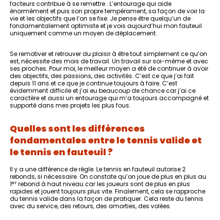
facteurs contribue à se remettre : L’entourage qui aide
énormément et puis son propre tempérament, sa façon de voir la
vie et les objectifs que l’on se fixe. Je pense être quelqu’un de
fondamentalement optimiste et je vois aujourd’hui mon fauteuil
uniquement comme un moyen de déplacement.
Se remotiver et retrouver du plaisir à être tout simplement ce qu’on
est, nécessite des mois de travail. Un travail sur soi-même et avec
ses proches. Pour moi, le meilleur moyen a été de continuer à avoir
des objectifs, des passions, des activités. C’est ce que j’ai fait
depuis 11 ans et ce que je continue toujours à faire. C’est
évidemment difficile et j’ai eu beaucoup de chance car j’ai ce
caractère et aussi un entourage qui m’a toujours accompagné et
supporté dans mes projets les plus fous.
Quelles sont les différences
fondamentales entre le tennis valide et
le tennis en fauteuil ?
Il y a une différence de règle. Le tennis en fauteuil autorise 2
rebonds, si nécessaire. On constate qu’on joue de plus en plus au
er
1
rebond à haut niveau car les joueurs sont de plus en plus
rapides et jouent toujours plus vite. Finalement, cela se rapproche
du tennis valide dans la façon de pratiquer. Cela reste du tennis
avec du service, des retours, des amorties, des volées.