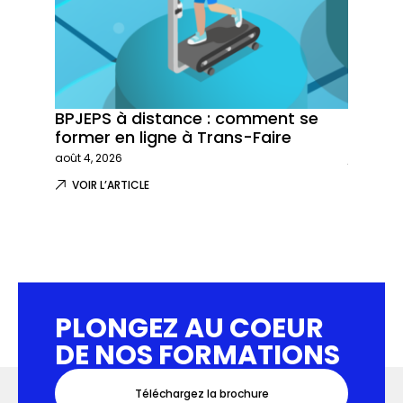
BPJEPS à distance : comment se
Trans-
former en ligne à Trans-Faire
formati
août 4, 2026
juillet 29,
VOIR L’ARTICLE
VOIR L
PLONGEZ AU COEUR
DE NOS FORMATIONS
Téléchargez la brochure