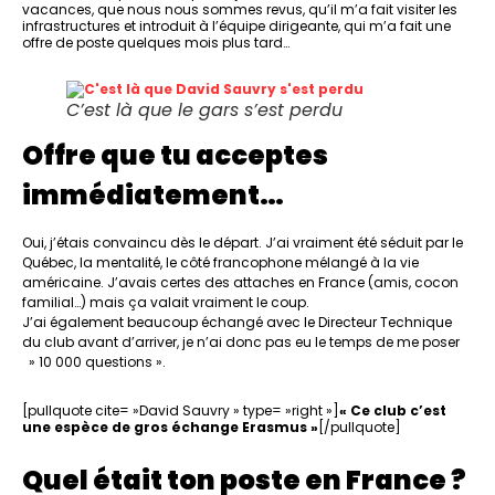
vacances, que nous nous sommes revus, qu’il m’a fait visiter les
infrastructures et introduit à l’équipe dirigeante, qui m’a fait une
offre de poste quelques mois plus tard…
C’est là que le gars s’est perdu
Offre que tu acceptes
immédiatement…
Oui, j’étais convaincu dès le départ. J’ai vraiment été séduit par le
Québec, la mentalité, le côté francophone mélangé à la vie
américaine. J’avais certes des attaches en France (amis, cocon
familial…) mais ça valait vraiment le coup.
J’ai également beaucoup échangé avec le Directeur Technique
du club avant d’arriver, je n’ai donc pas eu le temps de me poser
» 10 000 questions ».
[pullquote cite= »David Sauvry » type= »right »]
« Ce club c’est
une espèce de gros échange Erasmus »
[/pullquote]
Quel était ton poste en France ?