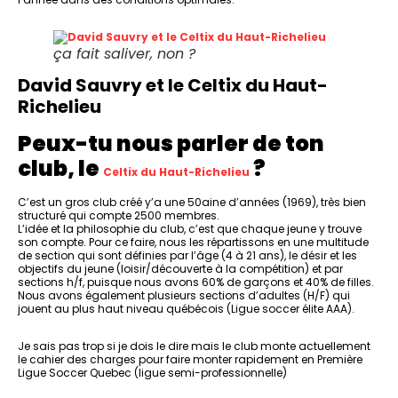
ça fait saliver, non ?
David Sauvry et le Celtix du Haut-
Richelieu
Peux-tu nous parler de ton
club, le
?
Celtix du Haut-Richelieu
C’est un gros club créé y’a une 50aine d’années (1969), très bien
structuré qui compte 2500 membres.
L’idée et la philosophie du club, c’est que chaque jeune y trouve
son compte. Pour ce faire, nous les répartissons en une multitude
de section qui sont définies par l’âge (4 à 21 ans), le désir et les
objectifs du jeune (loisir/découverte à la compétition) et par
sections h/f, puisque nous avons 60% de garçons et 40% de filles.
Nous avons également plusieurs sections d’adultes (H/F) qui
jouent au plus haut niveau québécois (Ligue soccer élite AAA).
Je sais pas trop si je dois le dire mais le club monte actuellement
le cahier des charges pour faire monter rapidement en Première
Ligue Soccer Quebec (ligue semi-professionnelle)