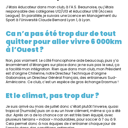
J’étais éducateur dans mon club, à l’A.S. Beaunoise, ou j’étais
responsable des catégories U12/U13 et éducateur U18 (Access
League). En parallèle, je suivais une Licence en Management du
Sport à l’Université Claude Bernard Lyon 1, à Lyon.
Ca n’a pas été trop dur de tout
quitter pour aller vivre 6 000km
à l’Ouest ?
Non, pas vraiment. Le côté Francophone aide beaucoup, puis y’a
énormément d’étrangers sur place donc je ne suis pas le seul, ça
a facilité mon intégration. Rien que dans mon club, mon Président
est d’origine Chilienne, notre Directeur Technique d’origine
Gabonaise, un Directeur Général Français, des entraineurs Sud-
Américains. Ce club, c’est un espèce de gros échange Erasmus !
Et le climat, pas trop dur ?
Je suis arrivé au mois de juillet donc c’était plutôt l’inverse, quasi
tropical (humide) puis on a eu un hiver clément, même si ça a été
dur. Après on a de la chance car on est très bien équipé, avec
plusieurs terrains « indoor » modulables, pour soccer à 7 ou à 9.
Cela permet donc à nos équipes de s’entrainer chaque jour de
l’année dans des conditions optimales.