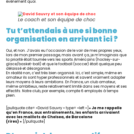
événement quoi.
Le coach et son équipe de choc
Tu t’attendais à une si bonne
organisation en arrivant ici ?
Oui, et non. J’avais eu l’occasion de le voir de mes propres yeux,
lors de mon premier passage, mais avant ça, je m’imaginais que
la priorité était tournée vers les sports Américains (hockey-sur-
glace/basket-ball) et que le football (soccer) était quelque peu
délaissé et désorganisé.
En réalité non, c’est très bien organisé. Ici, c’est simple, même en
amateur ils sont hyper professionnels et savent vraiment adapter
leurs moyens à leurs ambitions. En France, un club amateur,
même ambitieux, reste relativement limité dans ses moyens et ses
effectifs. Notre club, par exemple, compte 6 employés à temps
plein.
[pullquote cite= »David Sauvry » type= »left »]
« Je me rappelle
qu’en France, aux entrainements, les enfants arrivaient
avec les maillots de Chelsea, de Barcelone
(rires) «
[/pullquote]