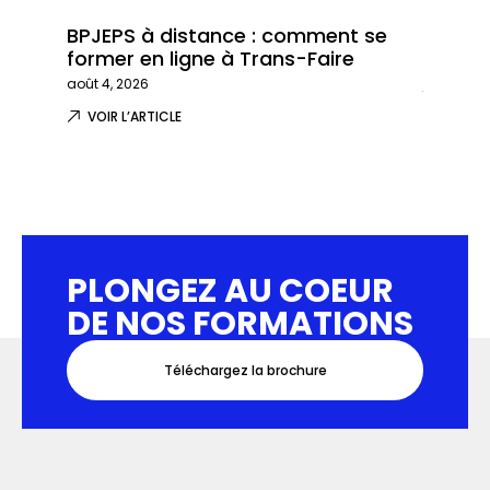
BPJEPS à distance : comment se
Trans-
former en ligne à Trans-Faire
formati
août 4, 2026
juillet 29,
VOIR L’ARTICLE
VOIR L
PLONGEZ AU COEUR
DE NOS FORMATIONS
Téléchargez la brochure