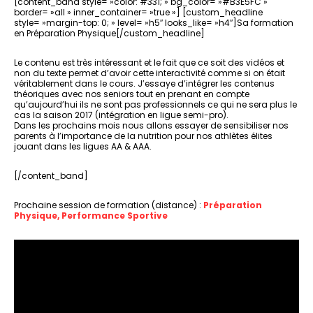
[content_band style= »color: #331; » bg_color= »#B3E5FC »
border= »all » inner_container= »true »] [custom_headline
style= »margin-top: 0; » level= »h5″ looks_like= »h4″]Sa formation
en Préparation Physique[/custom_headline]
Le contenu est très intéressant et le fait que ce soit des vidéos et
non du texte permet d’avoir cette interactivité comme si on était
véritablement dans le cours. J’essaye d’intégrer les contenus
théoriques avec nos seniors tout en prenant en compte
qu’aujourd’hui ils ne sont pas professionnels ce qui ne sera plus le
cas la saison 2017 (intégration en ligue semi-pro).
Dans les prochains mois nous allons essayer de sensibiliser nos
parents à l’importance de la nutrition pour nos athlètes élites
jouant dans les ligues AA & AAA.
[/content_band]
Prochaine session de formation (distance) :
Préparation
Physique, Performance Sportive