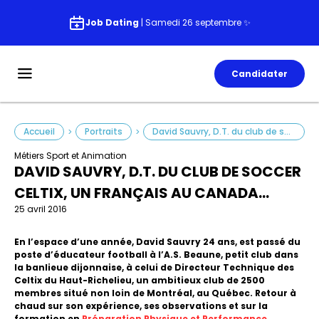
Job Dating
| Samedi 26 septembre ✨
Candidater
Accueil
Portraits
David Sauvry, D.T. du club de soccer Celtix, un français au Canada…
>
>
Métiers Sport et Animation
DAVID SAUVRY, D.T. DU CLUB DE SOCCER
CELTIX, UN FRANÇAIS AU CANADA…
25 avril 2016
En l’espace d’une année, David Sauvry 24 ans, est passé du
poste d’éducateur football à l’A.S. Beaune, petit club dans
la banlieue dijonnaise, à celui de Directeur Technique des
Celtix du Haut-Richelieu, un ambitieux club de 2500
membres situé non loin de Montréal, au Québec. Retour à
chaud sur son expérience, ses observations et sur la
formation en
Préparation Physique et Performance