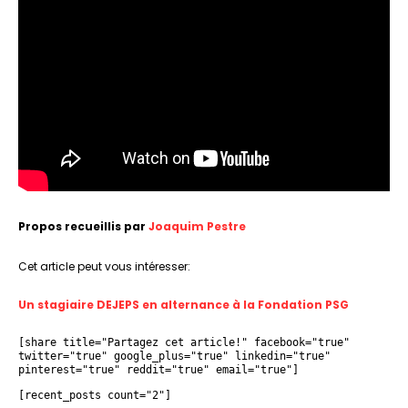
Propos recueillis par
Joaquim Pestre
Cet article peut vous intéresser:
Un stagiaire DEJEPS en alternance à la Fondation PSG
[share title="Partagez cet article!" facebook="true" 
twitter="true" google_plus="true" linkedin="true" 
pinterest="true" reddit="true" email="true"]
[recent_posts count="2"]