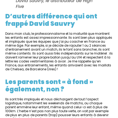
David Sauvry, le distributeur de High
Five
D’autres différence qui ont
frappé David Sauvry
Dans mon club, le professionnalisme et la maturité que montrent
les enfants est assez impressionnante. Ils sont bien plus appliqués
et impliqués que les équipes que j’ai pu coacher en France au
même âge. Par exemple, si je décide de rajouter 1 ou 2 séances
d’entrainement avant un match, ils le font sans broncher, ils sont
même contents. Ils sont aussi très indépendants sur le matériel : ils
doivent ramener leur propre ballon jusqu’au U14 et respectent à la
lettre les codes vestimentaires à avoir. Je me rappelle qu’en
France, aux entrainements, les enfants arrivaient avec les maillots
de Chelsea, de Barcelone (rires) !
Les parents sont « à fond »
également, non ?
Ils sont très impliqués et nous déchargent de tout l’aspect
logistique, notamment les weekends de matchs, ou chaque
parent emmène leur enfant, même quand celui-ci est à plus de
100km. L’herbe n’est pas non plus toute verte, on voit par exemple
de plus en plus de parents (trop) pousser leurs enfants à devenir