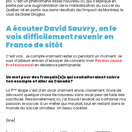
pro. C’est un phénomène assez nouveau ici, qui s’explique en
partie par une augmentation de la médiatisation du soccer au
Québec lié en partis aux bons résultats de l’Impact de Montréal, le
club de Didier Drogba.
A écouter David Sauvry, on le
vois difficilement revenir en
France de sitôt
C’est vrai… Je compte vraiment rester ici pendant un moment. Je
suis d’ailleurs entrain d’essayer de convenir mon
Permis Jeune
Professionnel
en résidence permanente.
Un mot pour des français(e)s qui souhaiteraient suivre
ton exemple et aller au Canada ?
ère
La 1
étape c’est d’en avoir vraiment envie, clairement. Envie de
découvrir quelque chose de nouveau sans avoir peur de faire des
sacrifices. Personnellement, ici, j’ai trouvé l’endroit ou combiner ma
passion, le soccer, à un métier qui me plait, tout en restant dans le
monde du soccer amateur. Un beau cocktail.
[line]