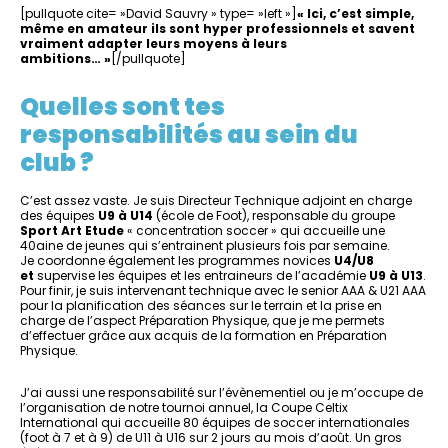
[pullquote cite= »David Sauvry » type= »left »]
« Ici, c’est simple,
même en amateur ils sont hyper professionnels et savent
vraiment adapter leurs moyens à leurs
ambitions… »
[/pullquote]
Quelles sont tes
responsabilités au sein du
club ?
C’est assez vaste. Je suis Directeur Technique adjoint en charge
des équipes
U9 à U14
(école de Foot), responsable du groupe
Sport Art Etude
« concentration soccer » qui accueille une
40aine de jeunes qui s’entrainent plusieurs fois par semaine.
Je coordonne également les programmes novices
U4/U8
et
supervise les équipes et les entraineurs de l’académie
U9 à U13
.
Pour finir, je suis intervenant technique avec le senior AAA & U21 AAA
pour la planification des séances sur le terrain et la prise en
charge de l’aspect Préparation Physique, que je me permets
d’effectuer grâce aux acquis de la formation en Préparation
Physique.
J’ai aussi une responsabilité sur l’évènementiel ou je m’occupe de
l’organisation de notre tournoi annuel, la Coupe Celtix
International qui accueille 80 équipes de soccer internationales
(foot à 7 et à 9) de U11 à U16 sur 2 jours au mois d’août. Un gros