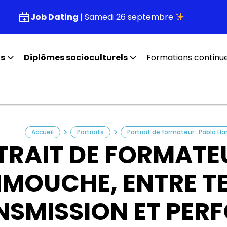
Job Dating
| Samedi 26 septembre
fs
Diplômes socioculturels
Formations continu
>
>
Accueil
Portraits
Portrait de formateur : Pablo 
TRAIT DE FORMATEU
MOUCHE, ENTRE TE
NSMISSION ET PE