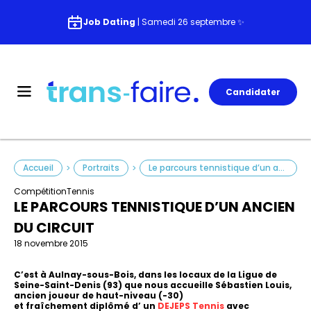
Job Dating
| Samedi 26 septembre ✨
Candidater
Accueil
Portraits
Le parcours tennistique d’un ancien du circuit
>
>
Compétition
Tennis
LE PARCOURS TENNISTIQUE D’UN ANCIEN
DU CIRCUIT
18 novembre 2015
C’est à Aulnay-sous-Bois, dans les locaux de la Ligue de
Seine-Saint-Denis (93) que nous accueille Sébastien Louis,
ancien joueur de haut-niveau (-30)
et fraîchement diplômé d’ un
DEJEPS Tennis
avec