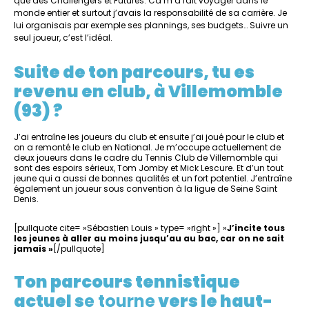
que des Challengers et Futures. Ca m’a fait voyager dans le
monde entier et surtout j’avais la responsabilité de sa carrière. Je
lui organisais par exemple ses plannings, ses budgets… Suivre un
seul joueur, c’est l’idéal.
Suite de ton parcours, tu es
revenu en club, à Villemomble
(93) ?
J’ai entraîne les joueurs du club et ensuite j’ai joué pour le club et
on a remonté le club en National. Je m’occupe actuellement de
deux joueurs dans le cadre du Tennis Club de Villemomble qui
sont des espoirs sérieux, Tom Jomby et Mick Lescure. Et d’un tout
jeune qui a aussi de bonnes qualités et un fort potentiel. J’entraîne
également un joueur sous convention à la ligue de Seine Saint
Denis.
[pullquote cite= »Sébastien Louis » type= »right »] »
J’incite tous
les jeunes à aller au moins jusqu’au au bac, car on ne sait
jamais »
[/pullquote]
Ton parcours tennistique
actuel s
e tourne
vers le haut-