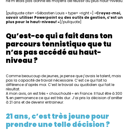
ne m’étais pas donné les moyens de réussir au plus haut-niveau.
[pullquote cite= »Sébastien Louis » type= »right »] »
Croyez-moi,
savoir utiliser Powerpoint ou des outils de gestion, c’est un
plus pour le haut-niveau! »
[/pullquote]
Qu’est-ce qui a fait dans ton
parcours tennistique que tu
n’as pas accédé au haut-
niveau ?
Comme beaucoup de jeunes, je pense que j’avais le talent, mais
pas la capacité de travail nécessaire. C’est ce qui fait la
différence d’après moi. C’est le travail au quotidien qui fait le
résultat.
A mon avis, on est très « chouchouté » en France. Il faut être à 300
% en permanence ce qui est très dur. J’ai pris la décision d’arrêter
à 21 ans et de devenir entraineur.
21 ans, c’est très jeune pour
prendre une telle décision ?