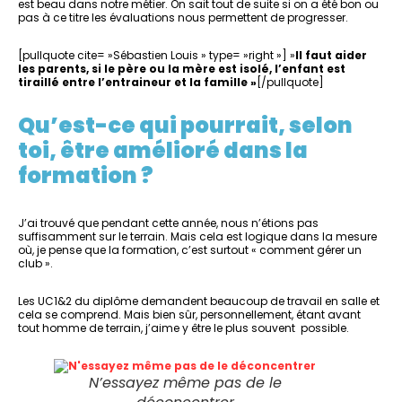
est beau dans notre métier. On sait tout de suite si on a été bon ou
pas à ce titre les évaluations nous permettent de progresser.
[pullquote cite= »Sébastien Louis » type= »right »] »
Il faut aider
les parents, si le père ou la mère est isolé, l’enfant est
tiraillé entre l’entraineur et la famille »
[/pullquote]
Qu’est-ce qui pourrait, selon
toi, être amélioré dans la
formation ?
J’ai trouvé que pendant cette année, nous n’étions pas
suffisamment sur le terrain. Mais cela est logique dans la mesure
où, je pense que la formation, c’est surtout « comment gérer un
club ».
Les UC1&2 du diplôme demandent beaucoup de travail en salle et
cela se comprend. Mais bien sûr, personnellement, étant avant
tout homme de terrain, j’aime y être le plus souvent possible.
N’essayez même pas de le