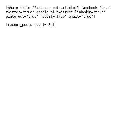
[share title="Partagez cet article!" facebook="true" 
twitter="true" google_plus="true" linkedin="true" 
pinterest="true" reddit="true" email="true"]
[recent_posts count="3"]