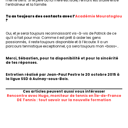
même sens. Si le père ou la mère est isolé, l’enfant est tiraillé entre
l’entraîneur et la famille.
Tu as toujours des contacts avec l’
Académie Mouratoglou
?
Oui, et je serai toujours reconnaissant vis-à-vis de Patrick de ce
qu’il a fait pour moi. Comme il est prêt à aider les gens
passionnés, il reste toujours disponible et à l’écoute. Il a un
parcours tennistique exceptionnel, ça sera toujours mon «boss»…
Merci, Sébastien, pour ta disponibilité et pour la sincérité
de tes réponses.
Entretien réalisé par Jean-Paul Pestre le 20 octobre 2015 à
la ligue SSD à Aulnay-sous-Bois.
Ces articles peuvent aussi vous intéresser
Rencontre avec Hugo, moniteur de tennis en Île-de-France
DE Tennis : tout savoir sur la nouvelle formation