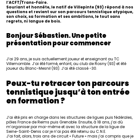
l’ACFT/Trans-Faire.
Souriant et honnête, le natif de Villepinte (93) répond à nos
questions et revient sur son parcours tennistique atypique,
son choix, sa formation et ses ambitions, le tout sans
regrets, ni langue de bois.
Bonjour Sébastien. Une petite
présentation pour commencer
J’ai 29 ans, je suis actuellement joueur et enseignant au TC
Villemomble. J’ai été formé, enfant, au club de Rosny (93) et été
joueur du Blanc-Mesnil (93). J’ai été classé -30.
Peux-tu retracer ton parcours
tennistique jusqu’à ton entrée
en formation ?
J’ai été pris en charge dans les structures de ligues puis fédérales,
pôles France de Reims puis Grenoble. Ensuite, à 18 ans, j’ai dû
m’organiser par moi-même et avec la structure de la ligue de
Seine-Saint-Denis car je n’ai pas été retenu au C.N.E.
J’ai fait, alors, trois ans de circuit « Future » mais j’ai compris que je