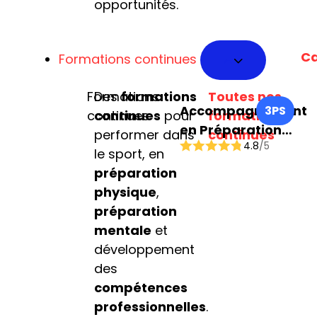
opportunités.
Ca
Formations continues
Formations
Des
formations
Toutes nos
Accompagnement
3PS
continues
continues
pour
formations
en Préparation
performer dans
continues
4.8
/5
Physique et
le sport, en
Performance
préparation
Sportive
physique
,
préparation
mentale
et
développement
des
compétences
professionnelles
.