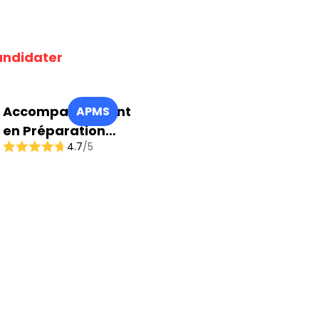
ndidater
Accompagnement
APMS
en Préparation
4.7
/5
Mentale du Sportif