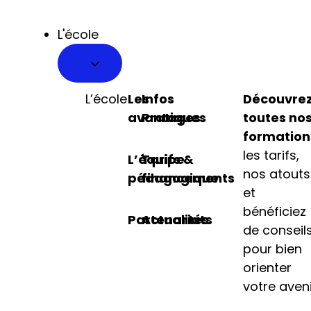
L'école
L’école
Les
Infos
Découvre
avantages
Pratiques
toutes no
formation
les tarifs,
L’équipe
Tarifs &
nos atouts
pédagogique
financements
et
bénéficiez
Partenariats
Actualités
de conseil
pour bien
orienter
votre aveni