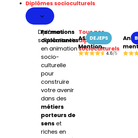
Diplômes socioculturels
pour tous
Diplômes
Formations
Tous nos
ASEC
Anim
DEJEPS
B
socioculturels
diplômantes
diplômes
Mention
ment
en animation
socioculturels
4.6
/5
Coordination
Anim
socio-
de Projets
soci
culturelle
éduc
pour
cultu
construire
votre avenir
dans des
métiers
porteurs de
sens
et
riches en