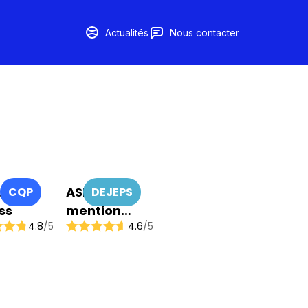
Actualités
Nous contacter
ucteur
ASEC
CQP
DEJEPS
ss
mention
4.8
/5
4.6
/5
Coordination
de Projets –
Structures
Sportives