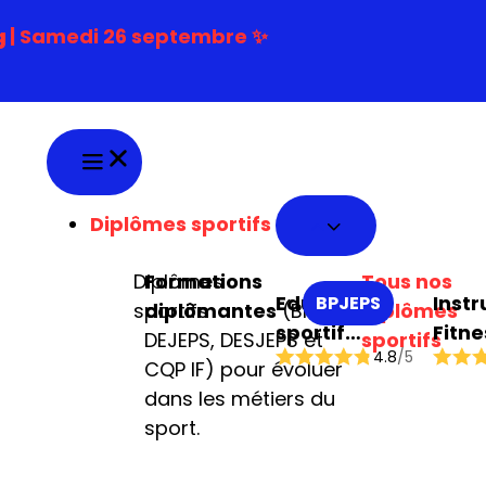
g
| Samedi 26 septembre ✨
Diplômes sportifs
Diplômes
Formations
Tous nos
Educateur
Instr
BPJEPS
sportifs
diplômantes
(BPJEPS,
diplômes
sportif
Fitne
DEJEPS, DESJEPS et
sportifs
4.8
/5
mention
CQP IF) pour évoluer
multi-
dans les métiers du
activités
sport.
physiques ou
sportives