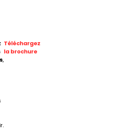
z
Téléchargez
s
la brochure
s
,
s
r.