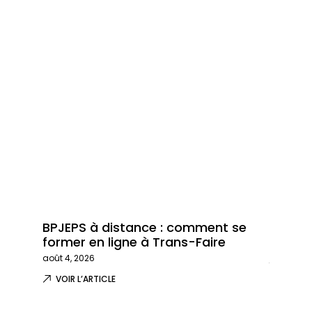
BPJEPS à distance : comment se
Trans-
former en ligne à Trans-Faire
formati
août 4, 2026
juillet 29,
VOIR L’ARTICLE
VOIR L