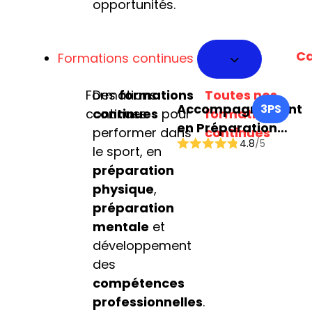
opportunités.
Ca
Formations continues
Formations
Des
formations
Toutes nos
Accompagnement
3PS
continues
continues
pour
formations
en Préparation
performer dans
continues
4.8
/5
Physique et
le sport, en
Performance
préparation
Sportive
physique
,
préparation
mentale
et
développement
des
compétences
professionnelles
.