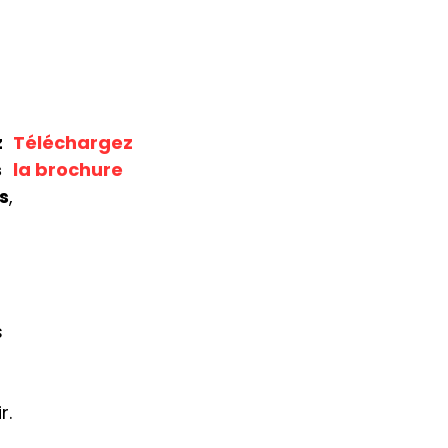
z
Téléchargez
s
la brochure
s
,
s
r.