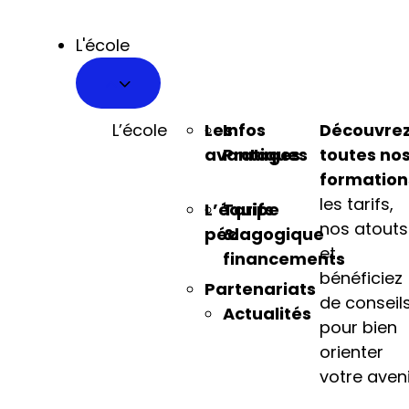
L'école
L’école
Les
Infos
Découvre
avantages
Pratiques
toutes no
formation
les tarifs,
L’équipe
Tarifs
nos atouts
pédagogique
&
et
financements
bénéficiez
Partenariats
de conseil
Actualités
pour bien
orienter
votre aveni