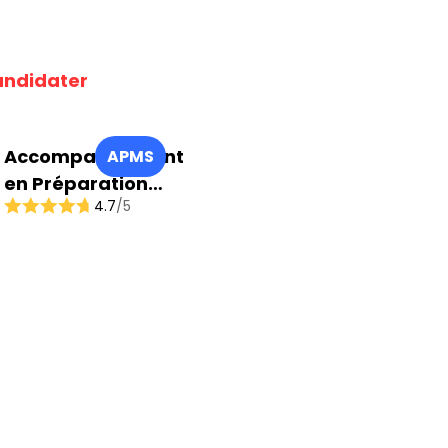
ndidater
Accompagnement
APMS
en Préparation
4.7
/5
Mentale du Sportif