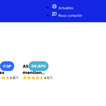
Actualités
Nous contacter
ucteur
ASEC
CQP
DEJEPS
ss
mention
4.8
/5
4.6
/5
Coordination
de Projets –
Structures
Sportives