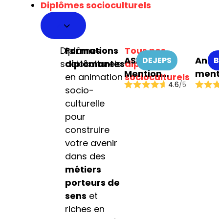
Diplômes socioculturels
pour tous
Diplômes
Formations
Tous nos
ASEC
Anim
DEJEPS
B
socioculturels
diplômantes
diplômes
Mention
ment
en animation
socioculturels
4.6
/5
Coordination
Anim
socio-
de Projets
soci
culturelle
éduc
pour
cultu
construire
votre avenir
dans des
métiers
porteurs de
sens
et
riches en