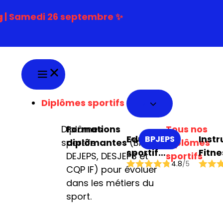
g
| Samedi 26 septembre ✨
Diplômes sportifs
Diplômes
Formations
Tous nos
Educateur
Instr
BPJEPS
sportifs
diplômantes
(BPJEPS,
diplômes
sportif
Fitne
DEJEPS, DESJEPS et
sportifs
4.8
/5
mention
CQP IF) pour évoluer
multi-
dans les métiers du
activités
sport.
physiques ou
sportives