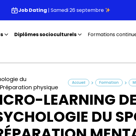
Job Dating
| Samedi 26 septembre
fs
Diplômes socioculturels
Formations continu
hologie du
>
>
Accueil
Formation
Préparation physique
ICRO-LEARNING DE
SYCHOLOGIE DU SP
RÉPARATION MENTA