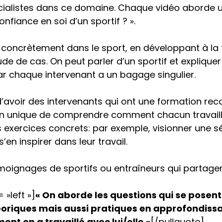
écialistes dans ce domaine. Chaque vidéo aborde 
fiance en soi d’un sportif ? ».
 concrètement dans le sport, en développant à la 
 de cas. On peut parler d’un sportif et expliquer c
ar chaque intervenant a un bagage singulier.
d’avoir des intervenants qui ont une formation re
 unique de comprendre comment chacun travaille d
 exercices concrets: par exemple, visionner une s
en inspirer dans leur travail.
témoignages de sportifs ou entraîneurs qui partage
 »left »]
« On aborde les questions qui se posen
héoriques mais aussi pratiques en approfondiss
ent on a travaillé avec lui/elle »
[/pullquote]