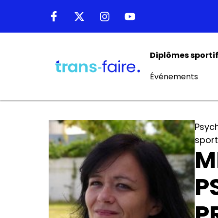
Diplômes sporti
Événements
Psyc
sport
M
P
P