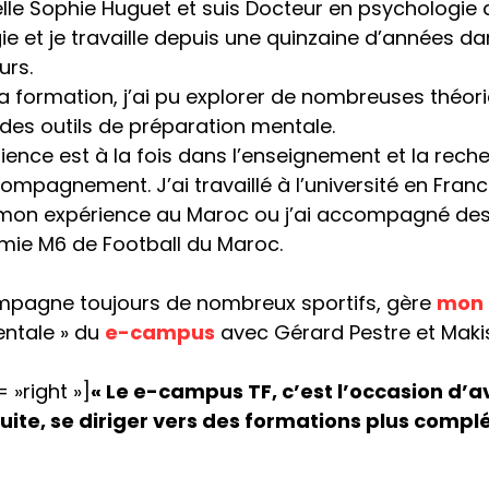
le Sophie Huguet et suis Docteur en psychologie d
ie et je travaille depuis une quinzaine d’années 
urs.
 formation, j’ai pu explorer de nombreuses théori
des outils de préparation mentale.
ence est à la fois dans l’enseignement et la rech
ompagnement. J’ai travaillé à l’université en Fran
 mon expérience au Maroc ou j’ai accompagné des s
émie M6 de Football du Maroc.
ompagne toujours de nombreux sportifs, gère
mon 
entale » du
e-campus
avec Gérard Pestre et Maki
 »right »]
« Le e-campus TF, c’est l’occasion d’
uite, se diriger vers des formations plus comp