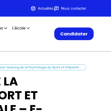
Actualités
Nous contacter
es
L'école
Candidater
Micro-learning de la Psychologie du Sport et Préparation Mentale – E-campus de Trans-faire
 LA
ORT ET
LE – E-