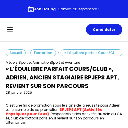
Job Dating
| Samedi 26 septembre ✨
Candidater
Accueil
Formation
« L’équilibre parfait Cours/Club », Adrien, ancien stagiaire BPJEPS APT, revient sur son parcours
>
>
Métiers Sport et Animation
Sport et Aventure
« L’ÉQUILIBRE PARFAIT COURS/CLUB »,
ADRIEN, ANCIEN STAGIAIRE BPJEPS APT,
REVIENT SUR SON PARCOURS
28 janvier 2025
C’est une fin de promotion sous le signe de la réussite pour Adrien
et l’ensemble de sa promotion
BPJEPS APT (Activités
Physiques pour Tous)
. Responsable des activités au sein du CA
14, club de football parisien, il revient sur son parcours en
alternance.