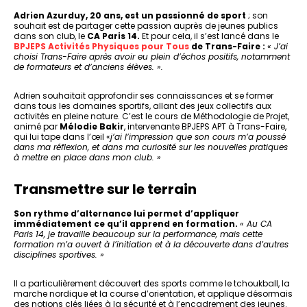
Adrien Azurduy, 20 ans, est un passionné de sport
; son
souhait est de partager cette passion auprès de jeunes publics
dans son club, le
CA Paris 14.
Et pour cela, il s’est lancé dans le
BPJEPS Activités Physiques pour Tous
de Trans-Faire :
« J’ai
choisi Trans-Faire après avoir eu plein d’échos positifs, notamment
de formateurs et d’anciens élèves. ».
Adrien souhaitait approfondir ses connaissances et se former
dans tous les domaines sportifs, allant des jeux collectifs aux
activités en pleine nature. C’est le cours de Méthodologie de Projet,
animé par
Mélodie Bakir
, intervenante BPJEPS APT à Trans-Faire,
qui lui tape dans l’œil «
j’ai l’impression que son cours m’a poussé
dans ma réflexion, et dans ma curiosité sur les nouvelles pratiques
à mettre en place dans mon club. »
Transmettre sur le terrain
Son rythme d’alternance lui permet d’appliquer
immédiatement ce qu’il apprend en formation.
«
Au CA
Paris 14, je travaille beaucoup sur la performance, mais cette
formation m’a ouvert à l’initiation et à la découverte dans d’autres
disciplines sportives. »
Il a particulièrement découvert des sports comme le tchoukball, la
marche nordique et la course d’orientation, et applique désormais
des notions clés liées à la sécurité et à l’encadrement des jeunes.