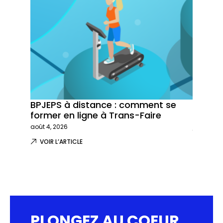
BPJEPS à distance : comment se
Trans-
former en ligne à Trans-Faire
formati
août 4, 2026
juillet 29,
VOIR L’ARTICLE
VOIR L
PLONGEZ AU COEUR