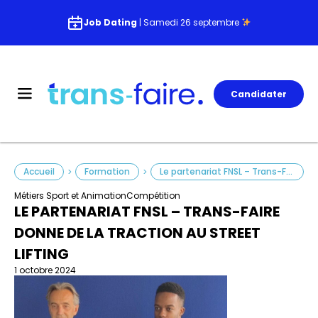
Job Dating
| Samedi 26 septembre
Candidater
Accueil
Formation
Le partenariat FNSL – Trans-Faire donne de la traction au street lifting
>
>
Métiers Sport et Animation
Compétition
LE PARTENARIAT FNSL – TRANS-FAIRE
DONNE DE LA TRACTION AU STREET
LIFTING
1 octobre 2024