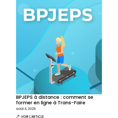
BPJEPS à distance : comment se
Trans-
former en ligne à Trans-Faire
formati
août 4, 2026
juillet 29,
VOIR L’ARTICLE
VOIR L