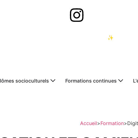
Job Dating
| Samedi 26 septembre ✨
lômes socioculturels
Formations continues
L'
Accueil
>
Formation
>
Digi