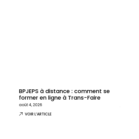
BPJEPS à distance : comment se
Trans-
former en ligne à Trans-Faire
formati
août 4, 2026
juillet 29,
VOIR L’ARTICLE
VOIR L