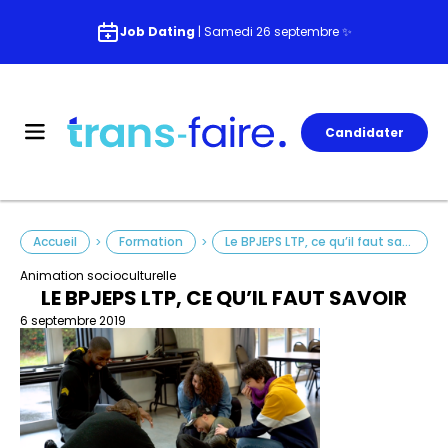
Job Dating
| Samedi 26 septembre ✨
Candidater
Accueil
Formation
Le BPJEPS LTP, ce qu’il faut savoir
>
>
Animation socioculturelle
LE BPJEPS LTP, CE QU’IL FAUT SAVOIR
6 septembre 2019