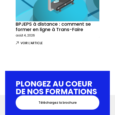
BPJEPS à distance : comment se
Trans-
former en ligne à Trans-Faire
formati
août 4, 2026
juillet 29,
VOIR L’ARTICLE
VOIR L
PLONGEZ AU COEUR
DE NOS FORMATIONS
Téléchargez la brochure