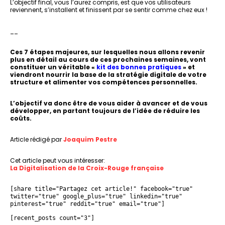
L’objectif final, vous l’aurez compris, est que vos utilisateurs
reviennent, s’installent et finissent par se sentir comme chez eux !
__
Ces 7 étapes majeures, sur lesquelles nous allons revenir
plus en détail au cours de ces prochaines semaines, vont
constituer un véritable «
kit des bonnes pratiques
» et
viendront nourrir la base de la stratégie digitale de votre
structure et alimenter vos compétences personnelles.
L’objectif va donc être de vous aider à avancer et de vous
développer, en partant toujours de l’idée de réduire les
coûts.
Article rédigé par
Joaquim Pestre
Cet article peut vous intéresser:
La Digitalisation de la Croix-Rouge française
[share title="Partagez cet article!" facebook="true" 
twitter="true" google_plus="true" linkedin="true" 
pinterest="true" reddit="true" email="true"]
[recent_posts count="3"]