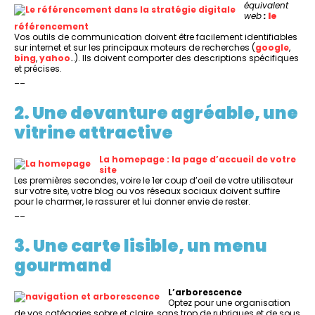
équivalent
web
:
le
référencement
Vos outils de communication doivent être facilement identifiables
sur internet et sur les principaux moteurs de recherches (
google
,
bing
,
yahoo
…). Ils doivent comporter des descriptions spécifiques
et précises.
__
2. Une devanture agréable, une
vitrine attractive
La homepage : la page d’accueil de votre
site
Les premières secondes, voire le 1er coup d’oeil de votre utilisateur
sur votre site, votre blog ou vos réseaux sociaux doivent suffire
pour le charmer, le rassurer et lui donner envie de rester.
__
3. Une carte lisible, un menu
gourmand
L’arborescence
Optez pour une organisation
de vos catégories sobre et claire, sans trop de rubriques et de sous