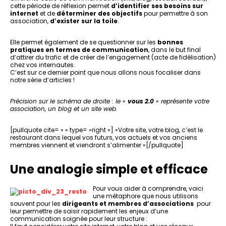
cette période de réflexion permet
d’identifier ses besoins sur
internet
et de
déterminer des objectifs
pour permettre à son
association,
d’exister sur la toile
.
Elle permet également de se questionner sur les
bonnes
pratiques en termes de communication
, dans le but final
d’attirer du trafic et de créer de l’engagement (acte de fidélisation)
chez vos internautes.
C’est sur ce dernier point que nous allons nous focaliser dans
notre série d’articles !
Précision sur le schéma de droite : le «
vous 2.0
» représente votre
association, un blog et un site web.
[pullquote cite= » » type= »right »] »Votre site, votre blog, c’est le
restaurant dans lequel vos futurs, vos actuels et vos anciens
membres viennent et viendront s’alimenter »[/pullquote]
Une analogie simple et efficace
Pour vous aider à comprendre, voici
une métaphore que nous utilisons
souvent pour les
dirigeants et membres d’associations
pour
leur permettre de saisir rapidement les enjeux d’une
communication soignée pour leur structure :