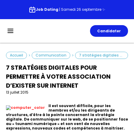
Job Dating
| Samedi 26 septembre ✨
Candidater
Accueil
Communication
7 stratégies digitales pour permettre à votre association d’exister sur internet
>
>
7 STRATÉGIES DIGITALES POUR
PERMETTRE À VOTRE ASSOCIATION
D’EXISTER SUR INTERNET
13 juillet 2015
Il est souvent difficile, pour les
membres et/ou les dirigeants de
structures, d’être à la pointe concernant la stratégie
digitale. De communiquer sur le web, de se positionner face
au « tsunami numérique » et son vent de nouvelles
expressions, nouveaux codes et compétences à maitriser.