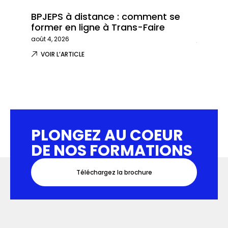
BPJEPS à distance : comment se
Trans-
former en ligne à Trans-Faire
formati
août 4, 2026
juillet 29,
VOIR L’ARTICLE
VOIR L
PLONGEZ AU COEUR
DE NOS FORMATIONS
Téléchargez la brochure