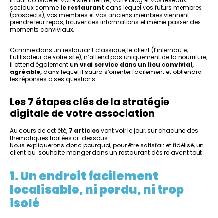
Il faut considérer votre site internet, votre blog et vos réseaux
sociaux comme
le restaurant
dans lequel vos futurs membres
(prospects), vos membres et vos anciens membres viennent
prendre leur repas, trouver des informations et même passer des
moments conviviaux.
Comme dans un restaurant classique, le client (l’internaute,
l’utilisateur de votre site), n’attend pas uniquement de la nourriture;
il attend également
un vrai service dans un lieu convivial,
agréable,
dans lequel il saura s’orienter facilement et obtiendra
les réponses à ses questions…
Les 7 étapes clés de la stratégie
digitale de votre association
Au cours de cet été,
7 articles
vont voir le jour, sur chacune des
thématiques traitées ci-dessous.
Nous expliquerons donc pourquoi, pour être satisfait et fidélisé, un
client qui souhaite manger dans un restaurant désire avant tout :
1. Un endroit facilement
localisable, ni perdu, ni trop
isolé