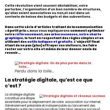
Cette révolution vient souvent déstabiliser, voire
perturber, l’organisation d’un bon nombre de structures,
qu’elles soient associatives ou non,et ceci dans un
contexte de baisse des budgets et des subventions.
Dans cette série d’articles traitant de la communication
« à petit prix », n
ous vous expliquerons
comment optimiser
votre
référencement
, vos
arborescences
,
votre charte
graphique
, le tout en respectant des règles simples et en
utilisant des
outils
ludiques et gratuits
.
L’objectif final
étant de
ne pas (plus) effrayer vos visiteurs, les faire
rester sur votre site et même de leur donner envie de
revenir…
Perdu dans la toile…
La stratégie digitale, qu’est ce que
c’est ?
La stratégie digitale
constitue une étape
essentielle pour le déploiement de votre association sur internet.
Généralement préalable et indispensable au lancement des
différents outils de communication (site, blog, réseaux sociaux),