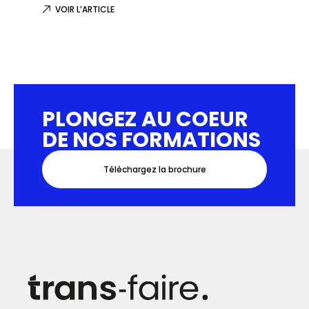
VOIR L’ARTICLE
VOIR L
PLONGEZ AU COEUR
DE NOS FORMATIONS
Téléchargez la brochure