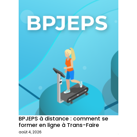
BPJEPS à distance : comment se
Trans-
former en ligne à Trans-Faire
formati
août 4, 2026
juillet 29,