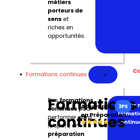
métiers
porteurs de
sens
et
riches en
opportunités.
Ca
Formations continues
Formations
Des
formations
Toutes 
Accompagnement
3PS
continues
pour
formati
en Préparation
continues
performer dans
continu
4.8
/5
Physique et
le sport, en
Performance
préparation