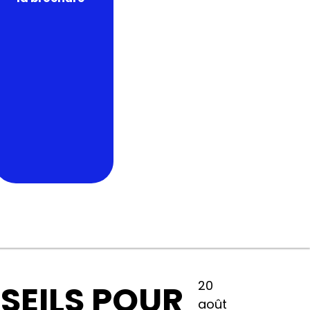
20
SEILS POUR
août