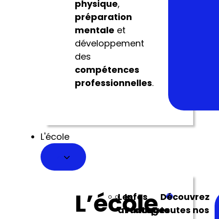
Sportive
physique
,
préparation
mentale
et
développement
des
compétences
professionnelles
.
L'école
L’école
Les
Infos
Découvrez
avantages
Pratiques
toutes nos