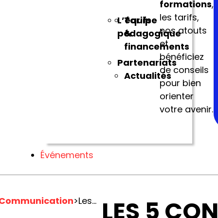
formations
,
les tarifs,
L’équipe
Tarifs
nos atouts
pédagogique
&
et
financements
bénéficiez
Partenariats
de conseils
Actualités
pour bien
orienter
votre avenir.
Événements
Communication
>
Les 5 conseils pour optimiser la page d’accueil de votre site
LES 5 CON