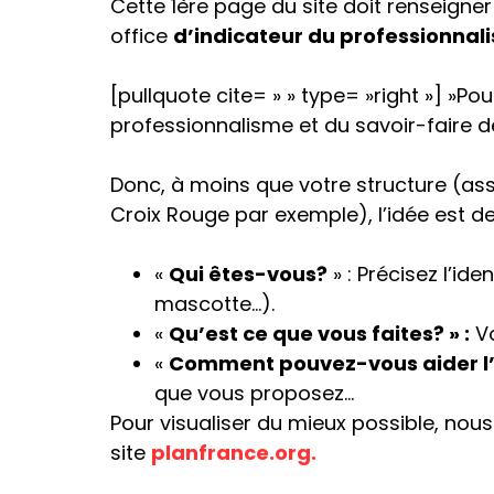
Cette 1ère page du site doit renseigner l
office
d’indicateur du professionnal
[pullquote cite= » » type= »right »] »Pou
professionnalisme et du savoir-faire de
Donc, à moins que votre structure (asso
Croix Rouge par exemple), l’idée est d
«
Qui êtes-vous
?
» : Précisez l’ide
mascotte…).
«
Qu’est ce que vous faites? » :
Vo
«
Comment pouvez-vous aider l’
que vous proposez…
Pour visualiser du mieux possible, nous
site
planfrance.org.