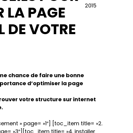
2015
R LA PAGE
L DE VOTRE
ème chance de faire une bonne
importance d’optimiser la page
trouver votre structure sur internet
e.
cement » page= »1″] [toc_item title= »2.
ge= »3″][toc_item title= »4. installer