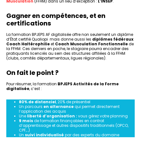
Musculation
(FFHM) dans un lieu d’exception :
L’INSEP
.
Gagner en compétences, et en
certifications
La formation BPJEPS AF digitalisée offre non seulement un diplôme
d’État certifié Qualiopi mais donne aussi les
diplômes fédéraux
Coach Haltérophilie
et
Coach Musculation Fonctionnelle
de
la FFHM. Ces derniers en poche, le stagiaire pourra encadrer des
pratiquants licenciés au sein des structures affiliées à la FFHM
(clubs, comités départementaux, ligues régionales).
On fait le point ?
Pour résumer, la formation
BPJEPS Activités de la Forme
digitalisée
, c’est :
80% de distanciel
, 20% de présentiel
Un parcours
en alternance
qui permet directement
l’application des acquis
Une
liberté d’organisation :
vous gérez votre planning
9 mois
de formation finançables en contrat
d’apprentissage et autres dispositifs traditionnels (OPCO,
CPF,…)
Un
suivi individualisé
par des experts du domaine