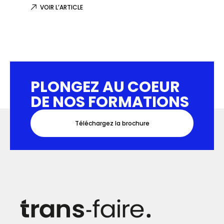
VOIR L’ARTICLE
VOIR L
PLONGEZ AU COEUR
DE NOS FORMATIONS
Téléchargez la brochure