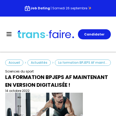
Job Dating
| Samedi 26 septembre
Candidater
Accueil
Actualités
La formation BPJEPS AF maintenant en version digitalisée !
>
>
Sciences du sport
LA FORMATION BPJEPS AF MAINTENANT
EN VERSION DIGITALISÉE !
14 octobre 2022