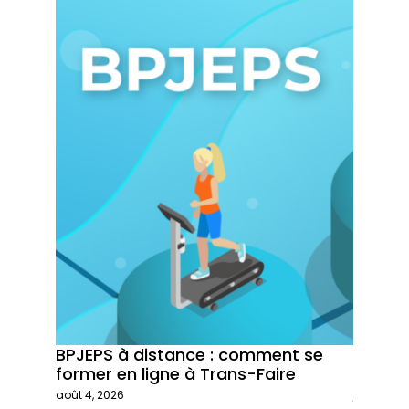
BPJEPS à distance : comment se
Trans-
former en ligne à Trans-Faire
formati
août 4, 2026
juillet 29,