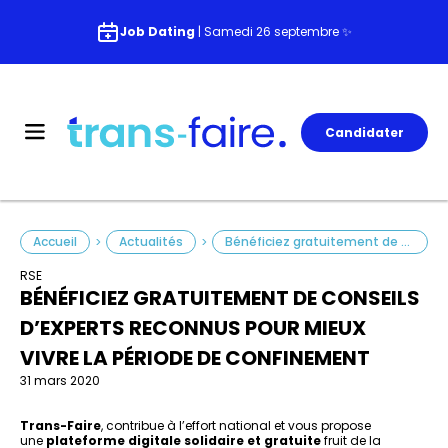
Job Dating
| Samedi 26 septembre ✨
Candidater
Accueil
Actualités
Bénéficiez gratuitement de conseils d’experts reconnus pour mieux vivre la période de confinement
>
>
RSE
BÉNÉFICIEZ GRATUITEMENT DE CONSEILS
D’EXPERTS RECONNUS POUR MIEUX
VIVRE LA PÉRIODE DE CONFINEMENT
31 mars 2020
Trans-Faire
, contribue à l’effort national et vous propose
une
plateforme digitale solidaire et gratuite
fruit de la