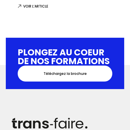
VOIR L’ARTICLE
VOIR L
PLONGEZ AU COEUR
DE NOS FORMATIONS
Téléchargez la brochure