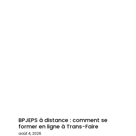
BPJEPS à distance : comment se
Trans-
former en ligne à Trans-Faire
formati
août 4, 2026
juillet 29,