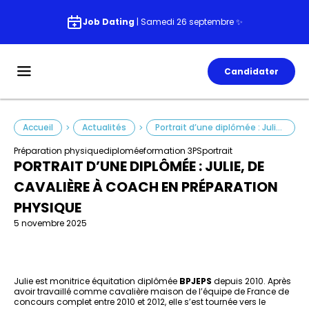
Job Dating
| Samedi 26 septembre ✨
Candidater
Accueil
Actualités
Portrait d’une diplômée : Julie, de cavalière à coach en préparation physique
>
>
Préparation physique
diplomée
formation 3PS
portrait
PORTRAIT D’UNE DIPLÔMÉE : JULIE, DE
CAVALIÈRE À COACH EN PRÉPARATION
PHYSIQUE
5 novembre 2025
Julie est monitrice équitation diplômée
BPJEPS
depuis 2010. Après
avoir travaillé comme cavalière maison de l’équipe de France de
concours complet entre 2010 et 2012, elle s’est tournée vers le