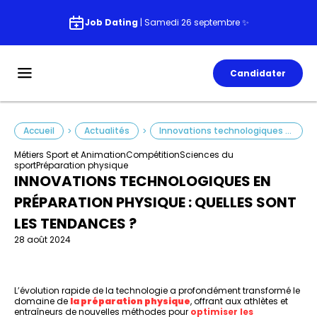
Job Dating
| Samedi 26 septembre ✨
Candidater
Accueil
Actualités
Innovations technologiques en préparation physique : quelles sont les tendances ?
>
>
Métiers Sport et Animation
Compétition
Sciences du
sport
Préparation physique
INNOVATIONS TECHNOLOGIQUES EN
PRÉPARATION PHYSIQUE : QUELLES SONT
LES TENDANCES ?
28 août 2024
L’évolution rapide de la technologie a profondément transformé le
domaine de
la préparation physique
, offrant aux athlètes et
entraîneurs de nouvelles méthodes pour
optimiser les