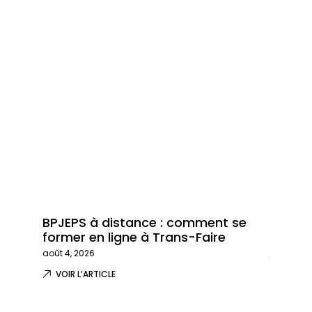
BPJEPS à distance : comment se
Trans-
former en ligne à Trans-Faire
formati
août 4, 2026
juillet 29,
VOIR L’ARTICLE
VOIR L