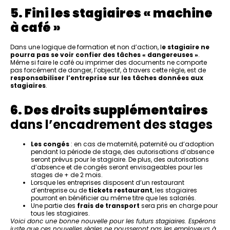
5. Fini les stagiaires « machine
à café »
Dans une logique de formation et non d’action, l
e stagiaire ne
pourra pas se voir confier des tâches « dangereuses »
.
Même si faire le café ou imprimer des documents ne comporte
pas forcément de danger, l’objectif, à travers cette règle, est de
responsabiliser l’entreprise sur les tâches données aux
stagiaires
.
6. Des droits supplémentaires
dans l’encadrement des stages
Les congés
: en cas de maternité, paternité ou d’adoption
pendant la période de stage, des autorisations d’absence
seront prévus pour le stagiaire. De plus, des autorisations
d’absence et de congés seront envisageables pour les
stages de + de 2 mois.
Lorsque les entreprises disposent d’un restaurant
d’entreprise ou de
tickets restaurant
, les stagiaires
pourront en bénéficier au même titre que les salariés.
Une partie des
frais de transport
sera pris en charge pour
tous les stagiaires.
Voici donc une bonne nouvelle pour les futurs stagiaires. Espérons
juste que ces nouvelles règles ne pousseront pas les employeurs à