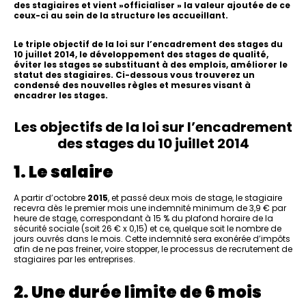
des stagiaires et vient »officialiser » la valeur ajoutée de ce
ceux-ci au sein de la structure les accueillant.
Le triple objectif de la loi sur l’encadrement des stages du
10 juillet 2014, le développement des stages de qualité,
éviter les stages se substituant à des emplois, améliorer le
statut des stagiaires. Ci-dessous vous trouverez un
condensé des nouvelles règles et mesures visant à
encadrer les stages.
Les objectifs de la loi sur l’encadrement
des stages du 10 juillet 2014
1. Le salaire
A partir d’octobre
2015
, et passé deux mois de stage, le stagiaire
recevra dès le premier mois une indemnité minimum de 3,9 € par
heure de stage, correspondant à 15 % du plafond horaire de la
sécurité sociale (soit 26 € x 0,15) et ce, quelque soit le nombre de
jours ouvrés dans le mois. Cette indemnité sera exonérée d’impôts
afin de ne pas freiner, voire stopper, le processus de recrutement de
stagiaires par les entreprises.
2. Une durée limite de 6 mois