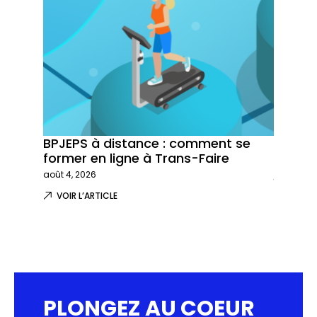
BPJEPS à distance : comment se
Trans-
former en ligne à Trans-Faire
formati
août 4, 2026
juillet 29,
VOIR L’ARTICLE
VOIR L
PLONGEZ AU COEUR