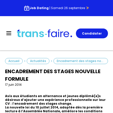
Job Dating
| Samedi 26 septembre
Candidater
Accueil
Actualités
Encadrement des stages nouvelle formule
>
>
ENCADREMENT DES STAGES NOUVELLE
FORMULE
17 juin 2014
Avis aux étudiants en alternance et jeunes diplômé(e)s
désireux d’ajouter une expérience professionnelle sur leur
CV : l’encadrement des stages change.
La nouvelle loi du 10 juillet 2014, adoptée dès la première
lecture à l’Assemblée Nationale, améliore les conditions