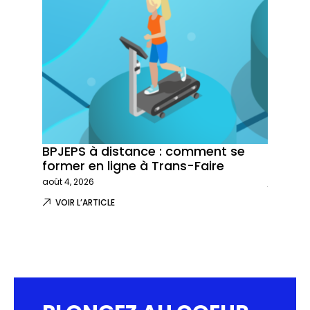
BPJEPS à distance : comment se
Trans-
former en ligne à Trans-Faire
formati
août 4, 2026
juillet 29,
VOIR L’ARTICLE
VOIR L