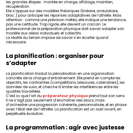
les grandes étapes : montée en charge, affûtage, maintien,
récupération.
Elle s’appuie sur des modèles théoriques (linéaire, ondulatoire,
bloc…) pour anticiper les réponses adaptatives de l’athlète. Mais
attention : comme une prévision météo, elle indique une tendance,
pas une certitude. Trop rigide, elle devient un carcan. Le
professionnel de la préparation physique doit savoir adapter son
modèle aux aléas individuels et collectifs.
La réalité du terrain impose de savoir s’en écarter quand
nécessaire.
La planification : organiser pour
s’adapter
La planification traduit la périodisation en une organisation
concrète de la charge d’entraînement. Elle prend en compte les
objectifs, les contraintes (compétitions, blessures, calendriers), les
données de suivi, et cherche à limiter les interférences entre les
qualités travaillées.
C’est ici que l’art du
préparateur physique
prend tout son sens.
Il ne s’agit pas seulement d’enchaîner des blocs, mais
d’orchestrer une progression cohérente, personnalisée, et en phase
avec l’état réel de l’athlète. La planification est un outil vivant, en
perpétuelle évolution.
La programmation : agir avec justesse