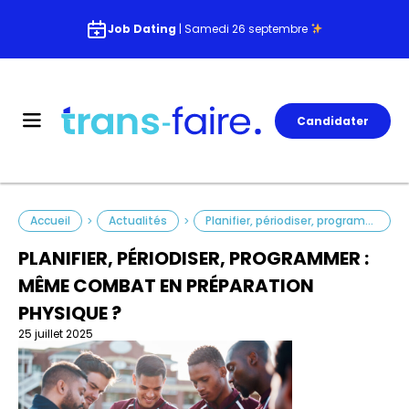
Job Dating
| Samedi 26 septembre
Candidater
Accueil
Actualités
Planifier, périodiser, programmer : même combat en préparation physique ?
>
>
PLANIFIER, PÉRIODISER, PROGRAMMER :
MÊME COMBAT EN PRÉPARATION
PHYSIQUE ?
25 juillet 2025